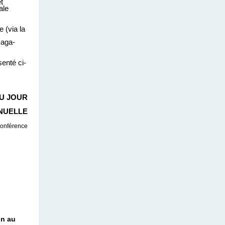
t
ale
 (via la
-aga-
enté ci-
U JOUR
NUELLE
conférence
on au