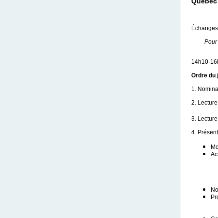
Québec
Échanges 
Pour 
14h10-16
Ordre du 
1. Nomina
2. Lecture
3. Lecture
4. Présen
Mo
Ac
No
Pr