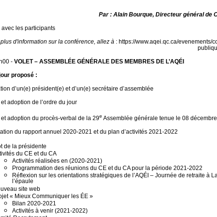
Par : Alain Bourque, Directeur général 
avec les participants
plus d'information sur la conférence, allez à
: https://www.aqei.qc.ca/evenements/c
publiqu
h00 -
VOLET – ASSEMBLÉE GÉNÉRALE DES MEMBRES DE L’AQÉI
jour proposé :
tion d’un(e) président(e) et d’un(e) secrétaire d’assemblée
 et adoption de l’ordre du jour
e
 et adoption du procès-verbal de la 29
Assemblée générale tenue le 08 décembr
tation du rapport annuel 2020-2021 et du plan d’activités 2021-2022
t de la présidente
tivités du CE et du CA
Activités réalisées en (2020-2021)
Programmation des réunions du CE et du CA pour la période 2021-2022
Réflexion sur les orientations stratégiques de l’AQÉI – Journée de retraite à L
l’épaule
uveau site web
ojet « Mieux Communiquer les ÉE »
Bilan 2020-2021
Activités à venir (2021-2022)