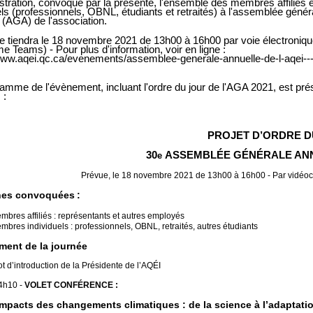
stration, convoque par la présente, l'ensemble des membres affiliés e
els (professionnels, OBNL, étudiants et retraités) à l'assemblée génér
 (AGA) de l'association.
 tiendra le 18 novembre 2021 de 13h00 à 16h00 par voie électronique
me Teams) - Pour plus d'information, voir en ligne :
www.aqei.qc.ca/evenements/assemblee-generale-annuelle-de-l-aqei--
amme de l'évènement, incluant l'ordre du jour de l'AGA 2021, est prés
 :
PROJET D’ORDRE D
30
ASSEMBLÉE GÉNÉRALE AN
e
Prévue, le 18 novembre 2021 de 13h00 à 16h00 - Par vidéo
es convoquées :
mbres affiliés : représentants et autres employés
mbres individuels : professionnels, OBNL, retraités, autres étudiants
ment de la journée
 d’introduction de la Présidente de l’AQÉI
4h10 -
VOLET CONFÉRENCE :
Impacts des changements climatiques : de la science à l’adaptati