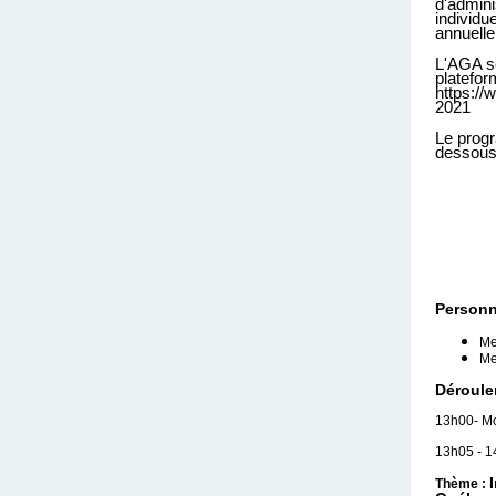
d'admini
individu
annuelle
L'AGA se
platefor
https://
2021
Le progr
dessous
Personn
Me
Me
Déroule
13h00- Mot
13h05 - 1
Thème :