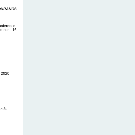
de OURANOS
onference-
e-sur---16
e 2020
ac-à-