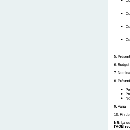
Co
Co
Co
Co
5. Présent
6. Budget
7. Nomina
8. Présen
Po
Pr
No
9. Varia
10. Fin de
NB: La co
l'AQÉI re