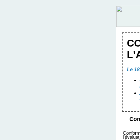
CO
L'
Le 18
Con
Conformé
l'évalu