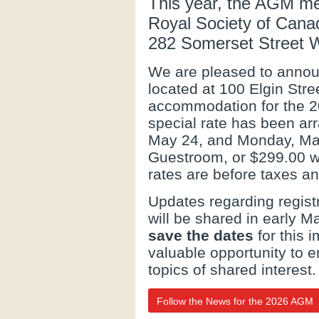
This year, the AGM mee
Royal Society of Cana
282 Somerset Street 
We are pleased to announ
located at 100 Elgin Stre
accommodation for the 2
special rate has been ar
May 24, and Monday, May
Guestroom, or $299.00 wi
rates are before taxes an
Updates regarding regist
will be shared in early 
save the dates
for this 
valuable opportunity to 
topics of shared interest.
Follow the News for the 2026 AGM