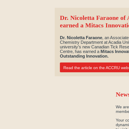
Dr. Nicoletta Faraone of 
earned a Mitacs Innovat
Dr. Nicoletta Faraone
, an Associate
Chemistry Department at Acadia Univ
university’s new Canadian Tick Rese
Centre, has earned a
Mitacs Innova
Outstanding Innovation.
Read the article on the ACCRU webs
News
We are
member
Your co
dynami