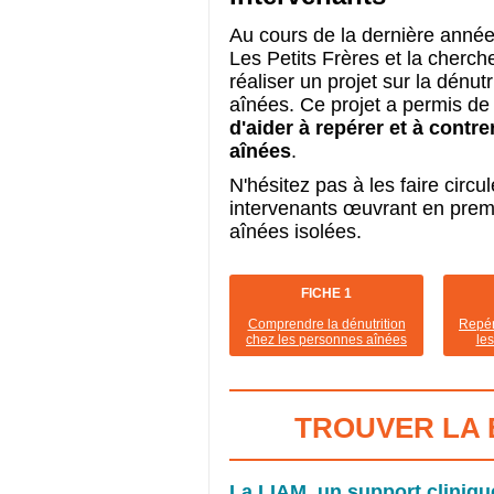
Au cours de la dernière année
Les Petits Frères et la cherc
réaliser un projet sur la dénut
aînées. Ce projet a permis de 
d'aider à repérer et à contr
aînées
.
N'hésitez pas à les faire circ
intervenants œuvrant en prem
aînées isolées.
FICHE 1
Comprendre la dénutrition
Repér
chez les personnes aînées
le
TROUVER LA
La LIAM, un support cliniqu