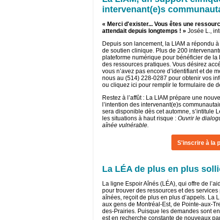
intervenant(e)s communaut
« Merci d'exister... Vous êtes une ressour
attendait depuis longtemps ! »
Josée L., i
Depuis son lancement, la LIAM a répondu 
de soutien clinique. Plus de 200 intervenant(
plateforme numérique pour bénéficier de la b
des ressources pratiques. Vous désirez accé
vous n’avez pas encore d’identifiant et de m
nous au (514) 228-0287 pour obtenir vos in
ou cliquez
ici
pour remplir le formulaire de
Restez à l’affût : La LIAM prépare une nouve
l’intention des intervenant(e)s communautair
sera disponible dès cet automne, s’intitule
les situations à haut risque :
Ouvrir le dialo
aînée vulnérable.
S'inscrire à la
La LÉA de plus en plus solli
La ligne Espoir Aînés (LÉA), qui offre de l’a
pour trouver des ressources et des services
aînées, reçoit de plus en plus d’appels. La 
aux gens de Montréal-Est, de Pointe-aux-Tr
des-Prairies. Puisque les demandes sont en
est en recherche constante de nouveaux par