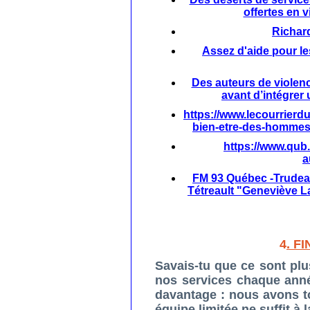
offertes en 
Richar
Assez d'aide pour l
Des auteurs de violen
avant d’intégrer 
https://www.lecourrierd
bien-etre-des-hommes-
https://www.qub.
a
FM 93 Québec -Trudea
Tétreault "Geneviève La
4
. F
Savais-tu que ce sont pl
nos services chaque anné
davantage : nous avons to
équipe limitée ne suffit à