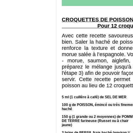
CROQUETTES D
Pour 12 croqu
Avec cette recette savoureu
bien. Saler la haché de poiss
renforce la texture et donn
morue salée à l’espagnole. Vo
- morue, saumon, aiglefin,
préparez le mélange jusqu'à 
l'étape 3) afin de pouvoir faç
servir. Cette recette perme
poisson au lieu de 12 croquett
5 ml (1 cuillère à café) de SEL DE MER
100 g de POISSON, émincé ou très fineme
haché
150 g (1 grande ou 2 moyennes) de POM
DE TERRE farineuse (Russet ou à chair
jaune)
2 brins de PERSIL frais haché (environ ¼