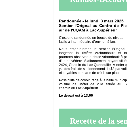
Randonnée - le lundi 3 mars 2025
Sentier l'Orignal au Centre de Ple
air de l'UQAM à Lac-Supérieur
C'est une randonnée en boucle de niveau
facile à intermédiaire d’environ 5 km.
Nous emprunterons le sentier l’Orignal
longeant la rivière Archambault et n
pourrons observer la chute Arhambault à pa
d'un belvédère. Stationnement payant situé
2424, Chemin du Lac Quenouille. À noter qu
y a des frais de stationnement de $8 par voi
et payables par carte de crédit sur place.
Possibilité de covoiturage à la halte munici
voisine de l'hôtel de ville située au 1
chemin du Lac-Supérieur.
Le départ est à 13:00
Recette de la se