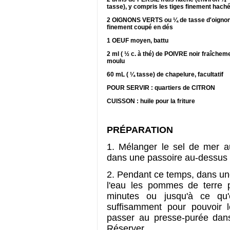
tasse), y compris les tiges finement hach
2 OIGNONS VERTS ou ¼ de tasse d'oigno
finement coupé en dés
1 OEUF moyen, battu
2 ml ( ½ c. à thé) de POIVRE noir fraîchem
moulu
60 mL ( ¼ tasse) de chapelure, facultatif
POUR SERVIR : quartiers de CITRON
CUISSON : huile pour la friture
PRÉPARATION
1. Mélanger le sel de mer au
dans une passoire au-dessus 
2. Pendant ce temps, dans une
l'eau les pommes de terre
minutes ou jusqu'à ce qu'el
suffisamment pour pouvoir l
passer au presse-purée dans 
Réserver.