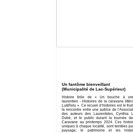
Un fantôme bienveillant
(Municipalité de Lac-Supérieur)
Histoire tirée de « Un bouche à orei
laurentien - Histoires de la caravane littér
Lu&Relu ». Ce recueil d’histoires est le frui
la rencontre entre une autrice de l’Associa
des auteurs des Laurentides, Cynthia L
Dubé, et le public durant la tournée de
Caravane au printemps 2024. Ces histoir
uniques à chaque localité, sont teintées pa
paysage, le patrimoine et les histoi