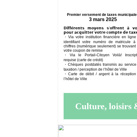
Premier versement de taxes municipale
3 mars 2025
𝗗𝗶𝗳𝗳𝗲́𝗿𝗲𝗻𝘁𝘀 𝗺𝗼𝘆𝗲𝗻𝘀 𝘀’𝗼𝗳𝗳𝗿𝗲𝗻𝘁 𝗮̀ 𝘃
𝗽𝗼𝘂𝗿 𝗮𝗰𝗾𝘂𝗶𝘁𝘁𝗲𝗿 𝘃𝗼𝘁𝗿𝗲 𝗰𝗼𝗺𝗽𝘁𝗲 𝗱𝗲 𝘁𝗮𝘅
・Via votre institution financière en ligne
identifiant votre numéro de matricule à
chiffres (numérique seulement) se trouvant
votre coupon de remise
・Via le Portail-Citoyen Voilà! Inscript
requise (carte de crédit)
・Chèques postdatés transmis au service
taxation / perception de l’hôtel de Ville
・Carte de débit / argent à la réception
l’hôtel de Ville
Culture, loisirs 