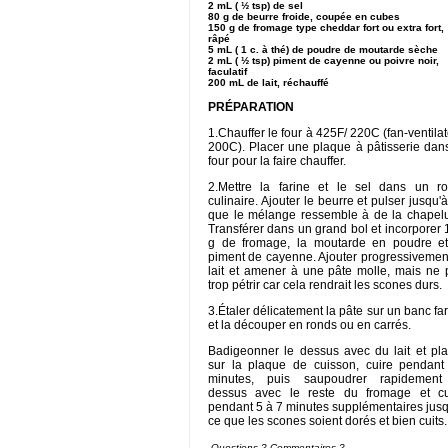
2 mL ( ½ tsp) de sel
80 g de beurre froide, coupée en cubes
150 g de fromage type cheddar fort ou extra fort,
râpé
5 mL ( 1 c. à thé) de poudre de moutarde sèche
2 mL ( ½ tsp) piment de cayenne ou poivre noir,
faculatif
200 mL de lait, réchauffé
PRÉPARATION
1.Chauffer le four à 425F/ 220C (fan-ventila
200C). Placer une plaque à pâtisserie dans
four pour la faire chauffer.
2.Mettre la farine et le sel dans un ro
culinaire. Ajouter le beurre et pulser jusqu'
que le mélange ressemble à de la chapelu
Transférer dans un grand bol et incorporer
g de fromage, la moutarde en poudre et
piment de cayenne. Ajouter progressivement
lait et amener à une pâte molle, mais ne 
trop pétrir car cela rendrait les scones durs.
3.Étaler délicatement la pâte sur un banc fa
et la découper en ronds ou en carrés.
Badigeonner le dessus avec du lait et pla
sur la plaque de cuisson, cuire pendant
minutes, puis saupoudrer rapidement
dessus avec le reste du fromage et cu
pendant 5 à 7 minutes supplémentaires jusq
ce que les scones soient dorés et bien cuits.
Questions ? Commentaires ?