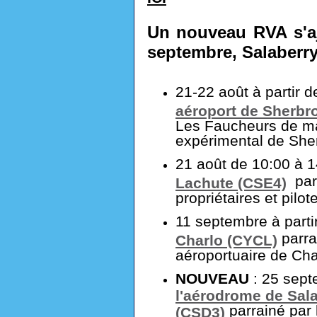
Un nouveau RVA s'a
septembre, Salaberry
21-22 août à partir d
aéroport de Sherbr
Les Faucheurs de mar
expérimental de She
21 août de 10:00 à 1
parr
Lachute (CSE4)
propriétaires et pilo
11 septembre à parti
parra
Charlo (CYCL)
aéroportuaire de Cha
NOUVEAU
: 25 sept
l'aérodrome de Sala
parrainé par 
(CSD3)