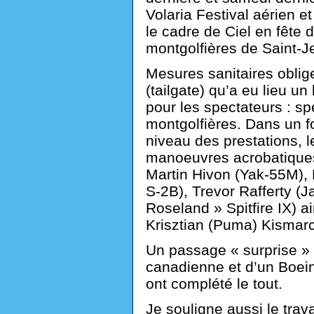
Volaria Festival aérien e
le cadre de Ciel en fête d
montgolfières de Saint-J
Mesures sanitaires oblige
(tailgate) qu’a eu lieu u
pour les spectateurs : sp
montgolfières. Dans un f
niveau des prestations, le
manoeuvres acrobatiques d
Martin Hivon (Yak-55M), B
S-2B), Trevor Rafferty (J
Roseland » Spitfire IX) a
Krisztian (Puma) Kismarc
Un passage « surprise » 
canadienne et d’un Boe
ont complété le tout.
Je souligne aussi le trav