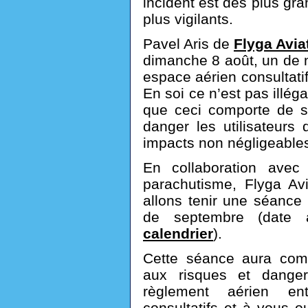
incident est des plus gra
plus vigilants.
Pavel Aris de
Flyga Avia
dimanche 8 août, un de no
espace aérien consultati
En soi ce n’est pas illég
que ceci comporte de s
danger les utilisateurs
impacts non négligeables
En collaboration avec
parachutisme, Flyga Av
allons tenir une séance
de septembre (date à
calendrier
).
Cette séance aura comm
aux risques et dange
règlement aérien en
consultatifs et à vous ou