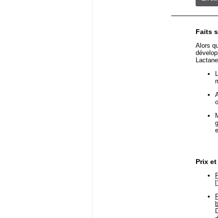
Faits 
Alors qu
dévelop
Lactan
L
A
M
g
e
Prix et
P
l
P
b