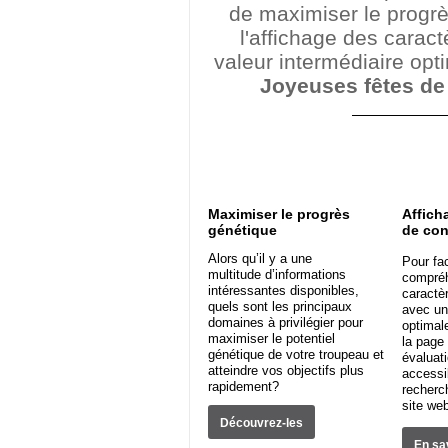
de maximiser le progrè
l'affichage des carac
valeur intermédiaire opti
Joyeuses fêtes de 
Maximiser le progrès
Affich
génétique
de con
Alors qu’il y a une
Pour fac
multitude d’informations
compré
intéressantes disponibles,
caractè
quels sont les principaux
avec un
domaines à privilégier pour
optimal
maximiser le potentiel
la page
génétique de votre troupeau et
évaluat
atteindre vos objectifs plus
accessib
rapidement?
recherc
site we
Découvrez-les
En sa