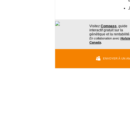
J
Visitez
Compass
, guide
interactif gratuit sur la
génétique et la rentabilité
En collaboration avec
Holste
Canada
.
ENVOYER À UN AM