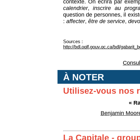
contexte. On écrira par exem
calendrier
,
inscrire au prog
question de personnes, il exist
:
affecter
,
être de service
,
devoi
Sources :
http://bdl.oqlf.gouv.qc.ca/bdl/gabarit
Consul
À NOTER
Utilisez-vous nos 
« Ra
Benjamin Moore 
La Capitale - grou