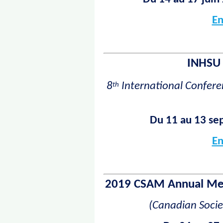
En
INHSU 
8
International Confere
th
Du 11 au 13 s
En
2019 CSAM Annual Meet
(Canadian Socie