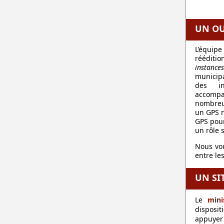
UN OU
L’équip
rééditi
instances
municipa
des in
accompag
nombreux
un GPS n
GPS pour
un rôle s
Nous vou
entre le
UN SI
Le
mini
disposit
appuyer 