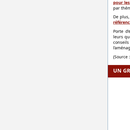
pour le
par thé
De plus
référenc
Porte d’
leurs qu
conseil
l’aménag
(Source 
UN GR