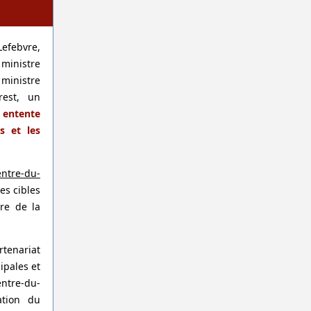
Lefebvre,
 ministre
 ministre
rest, un
e
entente
s et les
ntre-du-
es cibles
ire de la
rtenariat
ipales et
entre-du-
ation du