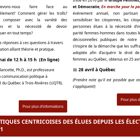
Initié en 2016 par le
Groupe Femmes, 
vons-nous faire face au
et Démocratie
,
En marche pour la pa
èlement? Comment gérer les trolls?
événement annuel, non partisan
 composer avec la variété des
sensibiliser les citoyennes, les cito
rmes et la nécessité de devoir
personnes élues à la nécessité d’in
er en tout temps?
parité femmes-hommes dans toutes l
décisionnelles publiques de notre s
s réponses à ces questions à travers
s’inspire de la démarche que les suffr
ation alliant théorie et pratique.
adoptée afin d’acquérir le droit d
ai de 12 h à 15 h (En ligne)
femmes au Québec, obtenus en 25 avri
📅
28 avril à Québec
alancette, Ph.D., est professeure
en communication politique à
(Prendre note qu'il est possible que cer
té du Québec à Trois-Rivières (UQTR).
s'appliquent!)
Pour plus d
Pour plus d'informations
STIQUES CENTRICOISES DES ÉLUES DEPUIS LES ÉLE
21