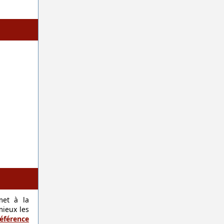
met à la
mieux les
référence