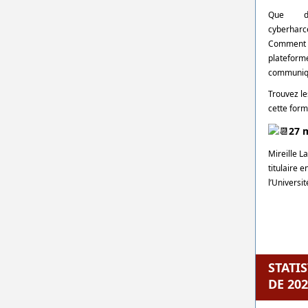
Que de
cyberharc
Comment
platefo
communiqu
Trouvez le
cette form
27 m
Mireille L
titulaire 
l’Universi
STATI
DE 20