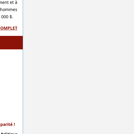
ent et à
es hommes
 000 $.
 COMPLET
arité !