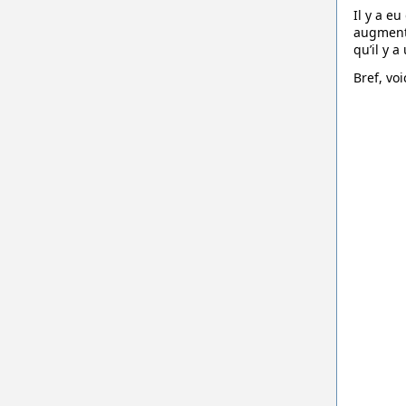
Il y a e
augment
qu’il y 
Bref, vo