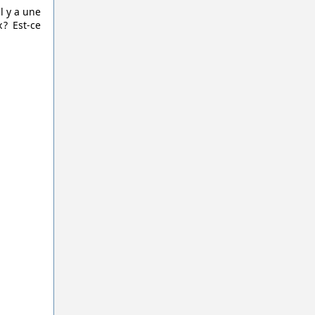
l y a une
? Est-ce