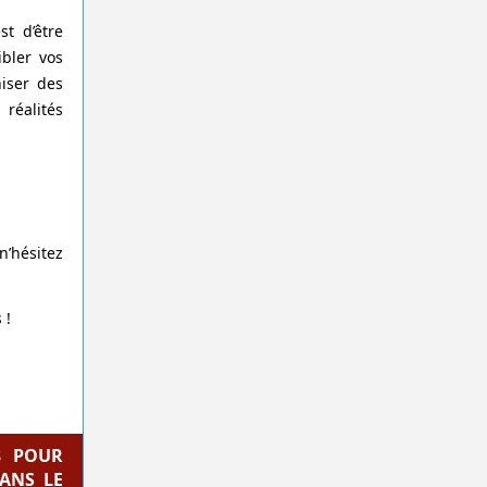
t d’être
ibler vos
iser des
réalités
n’hésitez
 !
$ POUR
ANS LE