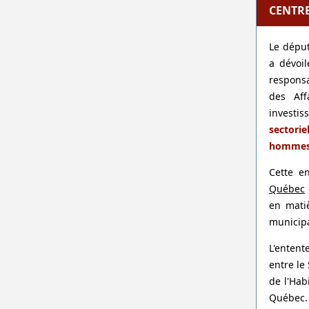
CENTR
Le déput
a dévoil
responsa
des Aff
investi
sectori
homme
Cette e
Québec
en matiè
municipa
L'entent
entre le
de l'Hab
Québec.