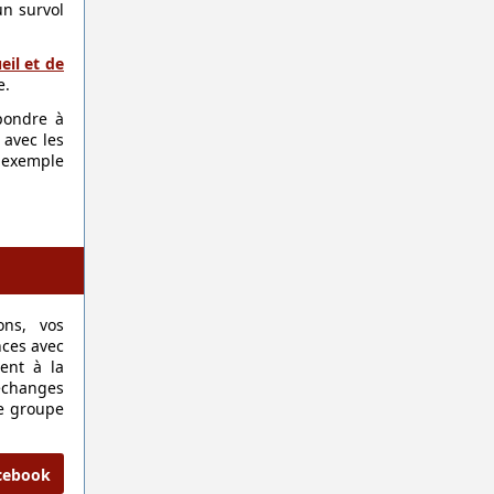
un survol
eil et de
e.
pondre à
 avec les
 exemple
ons, vos
nces avec
ent à la
échanges
le groupe
acebook