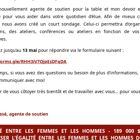
 nouvellement agente de soutien pour la table et mon devoir es
 pour vous aider dans votre quotidien d’élue. Afin de mieux c
, nous avons créé un court sondage. Celui-ci permettra d’organ
ons, des ateliers, conférences ou ateliers en fonction de vos 
ves.
z jusqu’au
13 mai
pour répondre via le formulaire suivant :
/forms.gle/RHH3iV7QjpEsDFqDA
mps, si vous avez des questions ou besoin de plus d’informations, 
ommuniquer avec moi!
ir de vous côtoyer très bientôt et de travailler avec vous… pour vous
essé, agente de soutien
TÉ ENTRE LES FEMMES ET LES HOMMES - 189 000 
ISER L'ÉGALITÉ ENTRE LES FEMMES ET LES HOMMES D