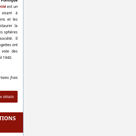
Politique
rité
est un
 visant à
yens et les
staurer la
es sphères
ociété. Il
agettes ont
e vote des
l 1940.
tains frais
e détails
CTIONS