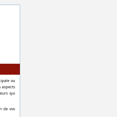
cipale ou
s aspects
leurs qui
in de vos