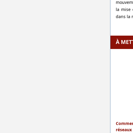
mouveme
la mise 
dans la 
À MET
Comment 
réseaux 