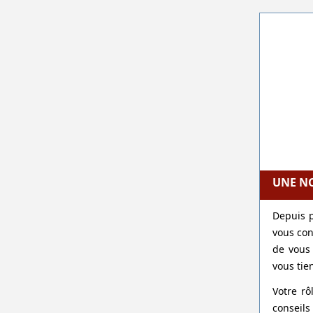
UNE NO
Depuis p
vous con
de vous 
vous tie
Votre rô
conseils