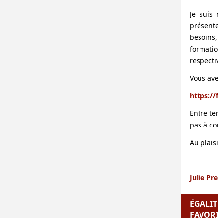
Je suis
présente
besoins
formati
respecti
Vous ave
https:/
Entre te
pas à c
Au plais
Julie Pr
ÉGALI
FAVOR