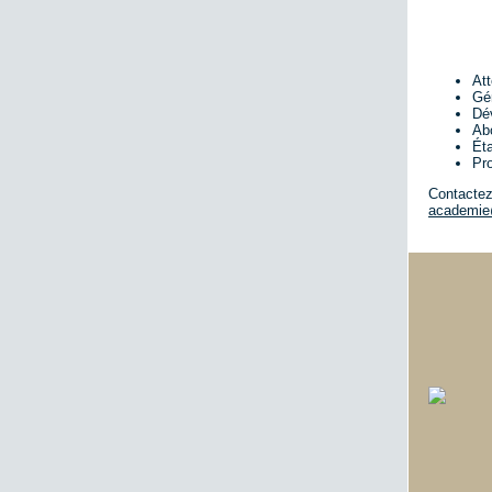
Att
Gé
Dé
Abo
Éta
Pro
Contactez
academie