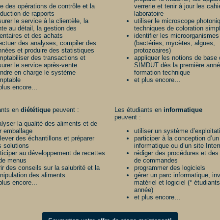
re des opérations de contrôle et la
verrerie et tenir à jour les cah
duction de rapports
laboratoire
urer le service à la clientèle, la
utiliser le microscope photoni
te au détail, la gestion des
techniques de coloration simp
entaires et des achats
identifier les microorganismes
ectuer des analyses, compiler des
(bactéries, mycètes, algues,
nées et produire des statistiques
protozoaires)
ptabiliser des transactions et
appliquer les notions de base
urer le service après-vente
SIMDUT dès la première anné
endre en charge le système
formation technique
mptable
et plus encore…
 plus encore…
ants en
diététique
peuvent :
Les étudiants en
informatique
peuvent :
lyser la qualité des aliments et de
r emballage
utiliser un système d’exploitat
lever des échantillons et préparer
participer à la conception d’u
 solutions
informatique ou d’un site Inter
ticiper au développement de recettes
rédiger des procédures et des 
 de menus
de commandes
rir des conseils sur la salubrité et la
programmer des logiciels
nipulation des aliments
gérer un parc informatique, in
plus encore...
matériel et logiciel (* étudiant
année)
et plus encore…