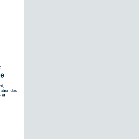
e
re
nt,
sation des
 et