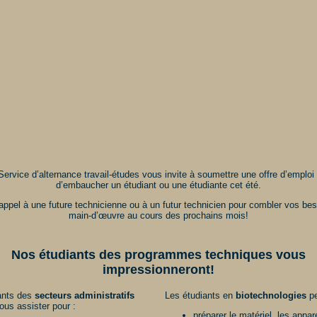
Service d’alternance travail-études vous invite à soumettre une offre d’emploi 
d’embaucher un étudiant ou une étudiante cet été.
appel à une future technicienne ou à un futur technicien pour combler vos be
main-d’œuvre au cours des prochains mois!
Nos étudiants des programmes techniques vous
impressionneront!
ants des
secteurs administratifs
Les étudiants en
biotechnologies
pe
ous assister pour :
préparer le matériel, les appare