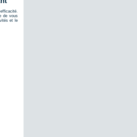
nt
fficacité.
re de vous
ités et le