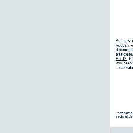
Assistez 
Vooban
, 
d’exemples
artificiel
Ph. D.
, f
vos besoin
l’élaborat
Partenaires
sectoriel d