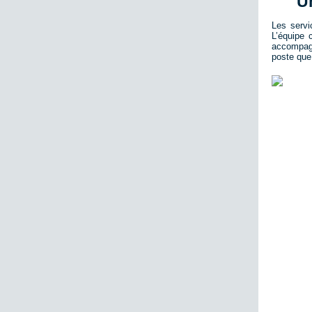
U
Les servi
L’équipe 
accompagn
poste que