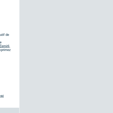
utif de
ce
Zemirli,
xprimez
ité