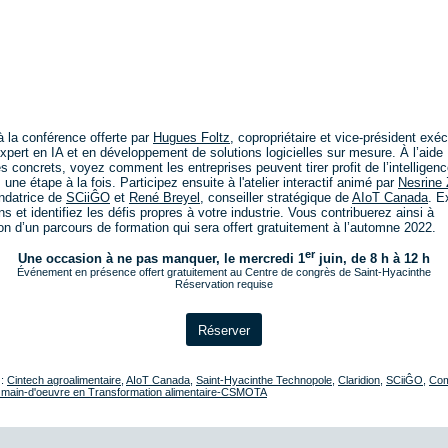
à la conférence offerte par
Hugues Foltz
, copropriétaire et vice-président exéc
expert en IA et en développement de solutions logicielles sur mesure. À l’aide
 concrets, voyez comment les entreprises peuvent tirer profit de l’intelligen
le, une étape à la fois. Participez ensuite à l'atelier interactif animé par
Nesrine 
ondatrice de
SCiiĜO
et
René Breyel
, conseiller stratégique de
AIoT Canada
. E
s et identifiez les défis propres à votre industrie. Vous contribuerez ainsi à
ion d’un parcours de formation qui sera offert gratuitement à l’automne 2022.
er
Une occasion à ne pas manquer, le mercredi 1
juin, de 8 h à 12 h
Événement en présence offert gratuitement au Centre de congrès de Saint-Hyacinthe
Réservation requise
Réserver
 :
Cintech agroalimentaire
,
AIoT Canada
,
Saint-Hyacinthe Technopole
,
Claridion
,
SCiiĜO
,
Com
e main-d'oeuvre en Transformation alimentaire-CSMOTA