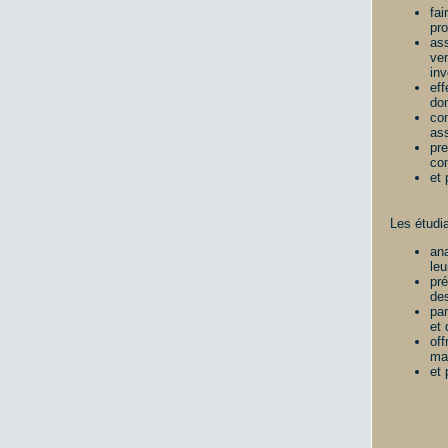
fai
pro
ass
ven
inv
eff
don
com
ass
pr
co
et
Les étudi
ana
leu
pré
des
par
et
off
ma
et 