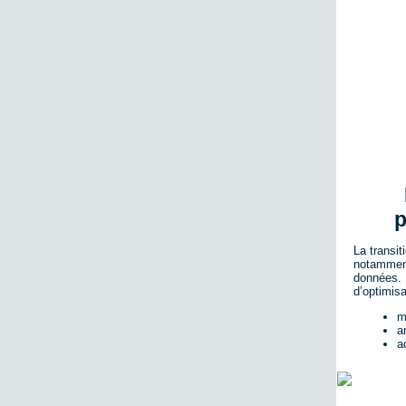
p
La transit
notamment 
données. 
d’optimisa
m
a
a