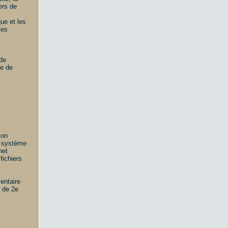
iers de
que et les
les
 de
e de
ion
n système
net
fichiers
ventaire
s de 2e