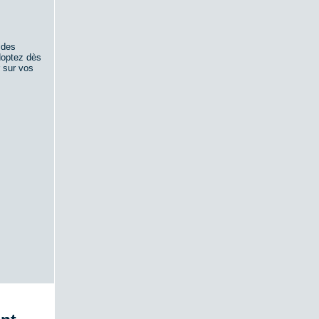
 des
doptez dès
r sur vos