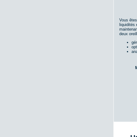
Vous êtes
liquidité
maintenant
deux oreil
gér
op
ana