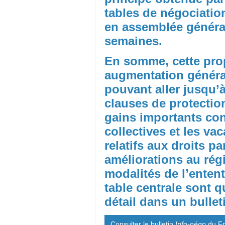
tables de négociatio
en assemblée généra
semaines.
En somme, cette pro
augmentation général
pouvant aller jusqu’
clauses de protectio
gains importants co
collectives et les va
relatifs aux droits p
améliorations au régi
modalités de l’enten
table centrale sont q
détail dans un bulle
Consulter le bulletin
Info-négo
du F