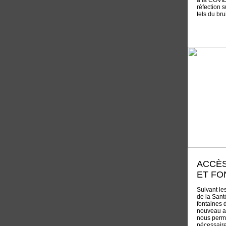
à la COVID
réfection 
tels du bru
ACCÈS
ET FO
Suivant le
de la Santé
fontaines 
nouveau a
nous perme
nécessaire 