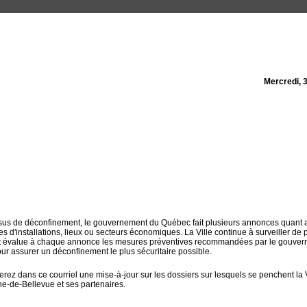
Mercredi, 
us de déconfinement, le gouvernement du Québec fait plusieurs annonces quant 
es d'installations, lieux ou secteurs économiques. La Ville continue à surveiller de 
 et évalue à chaque annonce les mesures préventives recommandées par le gouve
r assurer un déconfinement le plus sécuritaire possible.
erez dans ce courriel une mise-à-jour sur les dossiers sur lesquels se penchent la 
e-de-Bellevue et ses partenaires.