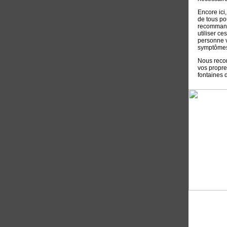
Encore ici
de tous po
recommandé
utiliser ce
personne v
symptômes
Nous reco
vos propres
fontaines 