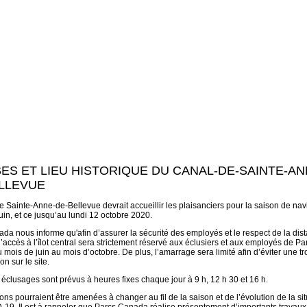
ES ET LIEU HISTORIQUE DU CANAL-DE-SAINTE-AN
LLEVUE
e Sainte-Anne-de-Bellevue devrait accueillir les plaisanciers pour la saison de nav
juin, et ce jusqu’au lundi 12 octobre 2020.
da nous informe qu'afin d’assurer la sécurité des employés et le respect de la dist
l’accès à l’îlot central sera strictement réservé aux éclusiers et aux employés de Pa
mois de juin au mois d’octobre. De plus, l’amarrage sera limité afin d’éviter une t
on sur le site.
is éclusages sont prévus à heures fixes chaque jour à 9 h, 12 h 30 et 16 h.
ons pourraient être amenées à changer au fil de la saison et de l’évolution de la sit