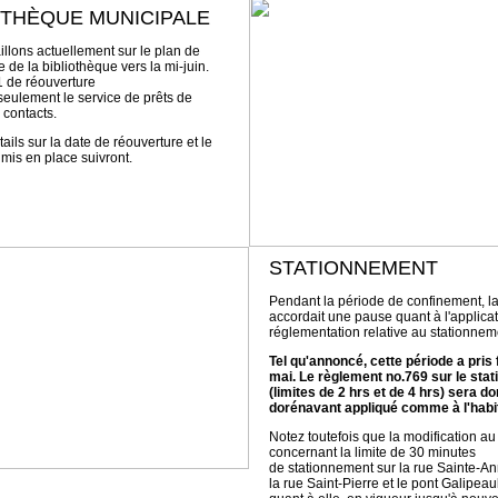
OTHÈQUE MUNICIPALE
illons actuellement sur le plan de
 de la bibliothèque vers la mi-juin.
 de réouverture
seulement le service de prêts de
 contacts.
ails sur la date de réouverture et le
mis en place suivront.
STATIONNEMENT
Pendant la période de confinement, la
accordait une pause quant à l'applicat
réglementation relative au stationnem
Tel qu'annoncé, cette période a pris f
mai. Le règlement no.769 sur le sta
(limites de 2 hrs et de 4 hrs) sera d
dorénavant appliqué comme à l'habi
Notez toutefois que la modification a
concernant la limite de 30 minutes
de stationnement sur la rue Sainte-An
la rue Saint-Pierre et le pont Galipeaul