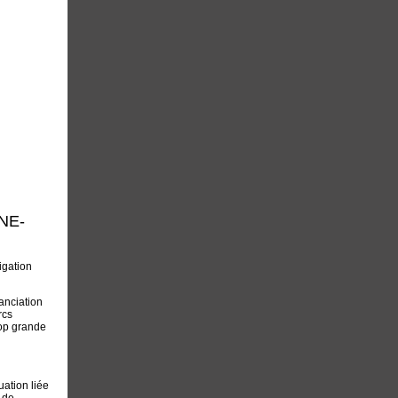
NE-
igation
anciation
rcs
rop grande
uation liée