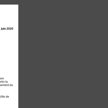
3 juin 2020
aux
près la
rnement du
Ville de