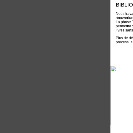
BIBLI
Nous trava
réouverture
La phase 1
permettra 
livres sans
Plus de dét
processus 