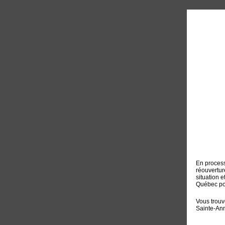
En process
réouvertur
situation
Québec pou
Vous trouv
Sainte-Ann