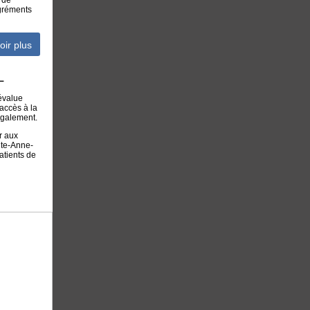
 de
agréments
oir plus
L
évalue
'accès à la
également.
r aux
nte-Anne-
atients de