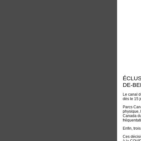
ÉCLUS
DE-BE
Le canal d
dès le 15 
Parcs Cana
physique, 
Canada du 
fréquentati
Enfin, tro
Ces décisi