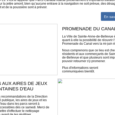
-19. Il est à rappeler que Parcs Canada réalise présentement d’importants travaux
sur la jetée amont; bien qu’aucune entrave à la navigation ne soit prévue, des dés
it et de la poussière sont à prévoir.
En sav
PROMENADE DU CANA
La Ville de Sainte-Anne-de-Bellevue 
quant à elle la possibilité de réouvrir l
Promenade du Canal vers la mi-juin 
Nous comprenons que ce lieu est che
résidents et aux commerçants de Sai
de-Bellevue et que plusieurs sont imp
pouvoir retourner s'y promener.
Plus d'informations seront
communiquées bientôt.
 AUX AIRES DE JEUX
NTAINES D'EAU
s recommandations de la Direction
 publique, les aires de jeux et les
d'eau dans les parcs seront à
ccessibles dès ce samedi. Merci de
ttre d'effectuer le nettoyage
avant de les réutiliser.