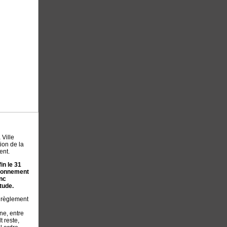
 Ville
ion de la
ent.
in le 31
tionnement
onc
tude.
u règlement
ne, entre
t reste,