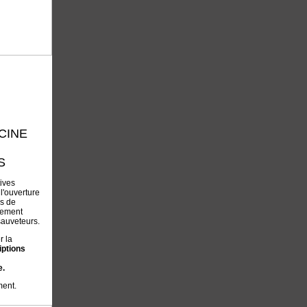
CINE
S
tives
l'ouverture
us de
nnement
 sauveteurs.
r la
iptions
e.
ment.