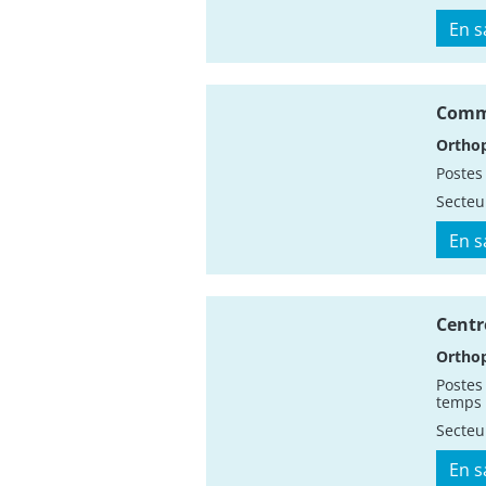
En s
Commi
Orthop
Postes
Secteu
En s
Centr
Orthop
Postes
temps 
Secteu
En s