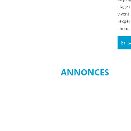
stage 
vivent
l’expé
choix.
En s
ANNONCES