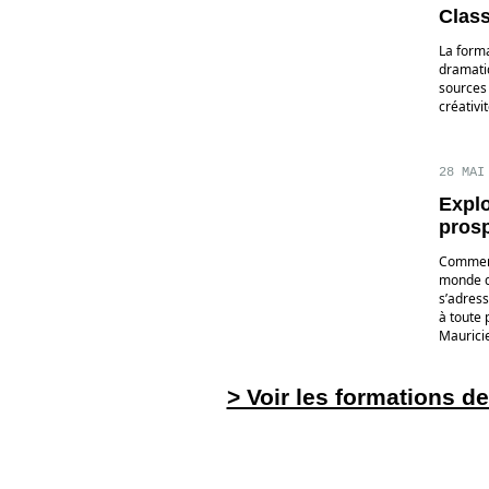
Class
La forma
dramatiq
sources d
créativi
28 MAI
Explo
prosp
Comment 
monde de
s’adress
à toute 
Maurici
> Voir les formations d