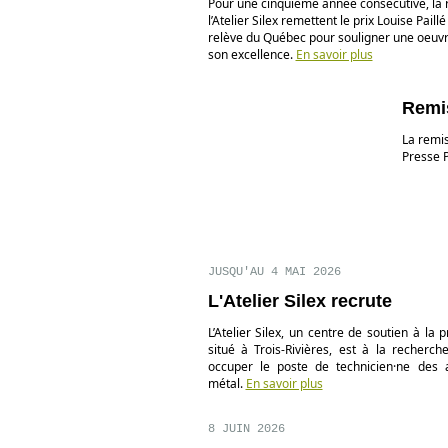
Pour une cinquième année consécutive, la 
l’Atelier Silex remettent le prix Louise Paillé
relève du Québec pour souligner une oeuv
son excellence.
En savoir plus
Remi
La remis
Presse P
JUSQU'AU 4 MAI 2026
L'Atelier Silex recrute
L’Atelier Silex, un centre de soutien à la 
situé à Trois-Rivières, est à la recherc
occuper le poste de technicien·ne des a
métal.
En savoir plus
8 JUIN 2026