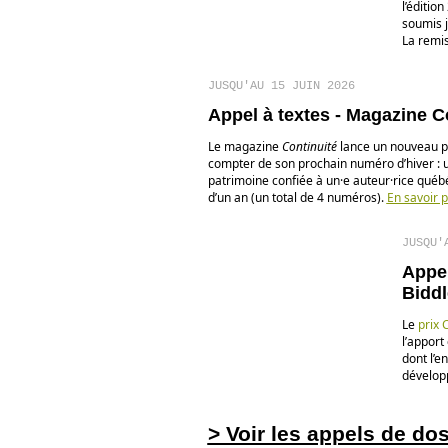
l’éditio
soumis j
La remis
JUSQU'AU 15 JUIN 2026
Appel à textes - Magazine C
Le magazine
Continuité
lance un nouveau pr
compter de son prochain numéro d’hiver : u
patrimoine confiée à un·e auteur·rice québ
d’un an (un total de 4 numéros).
En savoir p
JUSQU'
Appel
Biddl
Le
prix 
l’appor
dont l’e
développ
> Voir les appels de do