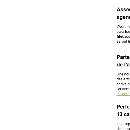
Assem
agen
L'Assem
aura lieu
filet so
seront 
Parte
de l'a
Une nouv
des arts
écrivain
l'ouvert
les ente
Perfe
13 ca
Le prog
des bes