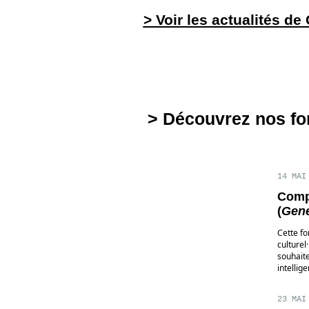
> Voir les actualités de
> Découvrez nos fo
14 MAI
Compr
(
Gene
Cette fo
culturel
souhaite
intellig
23 MAI