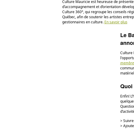
Culture Mauricie est heureuse de présenter 
d’accompagnement et d’orientation dévelo
Culture 360°, qui regroupe les conseils rég
Québec, afin de soutenir les artistes entrep
gestionnaires en culture.
En savoir plus
Le Ba
annon
Culture 
l'opport
membres
communau
matériel
Quoi 
Enfin! L
quelques
Question
d’activi
> Suivr
> Ajout