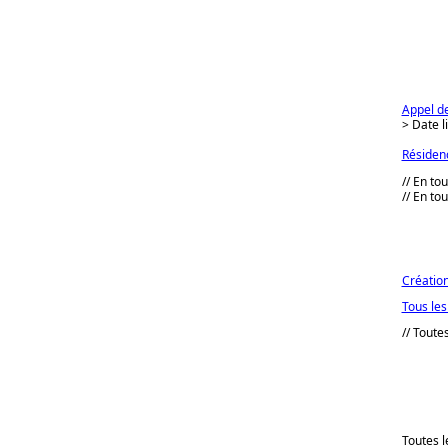
Appel de
> Date l
Résidenc
// En to
// En t
Création
Tous le
// Toute
Toutes l