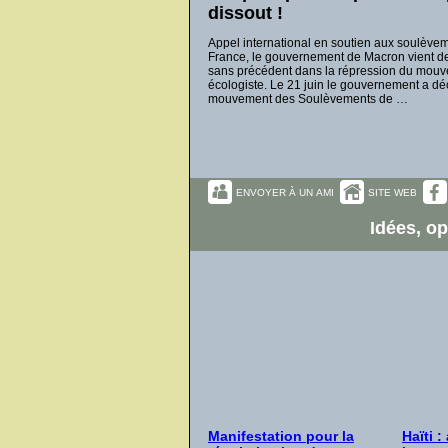
dissout !
Appel international en soutien aux soulèvem
France, le gouvernement de Macron vient de
sans précédent dans la répression du mouve
écologiste. Le 21 juin le gouvernement a déc
mouvement des Soulèvements de …
ENVOYER À UN AMI
SITE WEB
Idées, op
Manifestation pour la
Haïti :