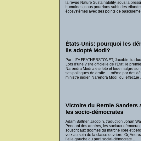
la revue Nature Sustainability, sous la press
humaines, nous pourrions subir des effond
écosystèmes avec des points de basculemen
…
États-Unis: pourquoi les dé
ils adopté Modi?
Par LIZA FEATHERSTONET, Jacobin, trad
Lors d’une visite officielle de l’État, le premi
Narendra Modi a été fêté et loué malgré son
ses politiques de droite — même par des d
ministre indien Narendra Modi, qui effectue
Victoire du Bernie Sanders 
les socio-démocrates
Adam Baltner, Jacobin, traduction Johan W
Pendant des années, les sociaux-démocrates
souscrit aux dogmes du marché libre et perd
voix au sein de la classe ouvrière. Or, Andr
l’aile gauche du parti social-démocrate …