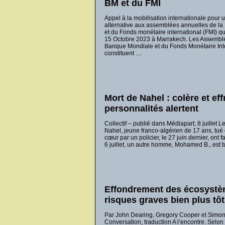
BM et du FMI
Appel à la mobilisation internationale pour 
alternative aux assemblées annuelles de l
et du Fonds monétaire international (FMI) qu
15 Octobre 2023 à Marrakech. Les Assemble
Banque Mondiale et du Fonds Monétaire Int
constituent …
Mort de Nahel : colère et eff
personnalités alertent
Collectif – publié dans Médiapart, 8 juillet 
Nahel, jeune franco-algérien de 17 ans, tué 
cœur par un policier, le 27 juin dernier, ont f
6 juillet, un autre homme, Mohamed B., est tu
Effondrement des écosystè
risques graves bien plus tô
Par John Dearing, Gregory Cooper et Simon
Conversation, traduction A l’encontre. Selo