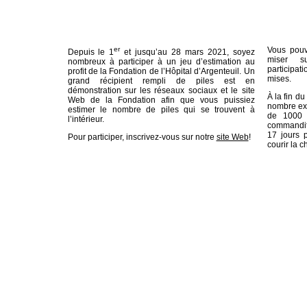
er
Vous pouv
Depuis le 1
et jusqu’au 28 mars 2021, soyez
miser su
nombreux à participer à un jeu d’estimation au
participat
profit de la Fondation de l’Hôpital d’Argenteuil. Un
mises.
grand récipient rempli de piles est en
démonstration sur les réseaux sociaux et le site
À la fin du
Web de la Fondation afin que vous puissiez
nombre exa
estimer le nombre de piles qui se trouvent à
de 1000 
l’intérieur.
commandit
17 jours 
Pour participer, inscrivez-vous sur notre
site Web
!
courir la 