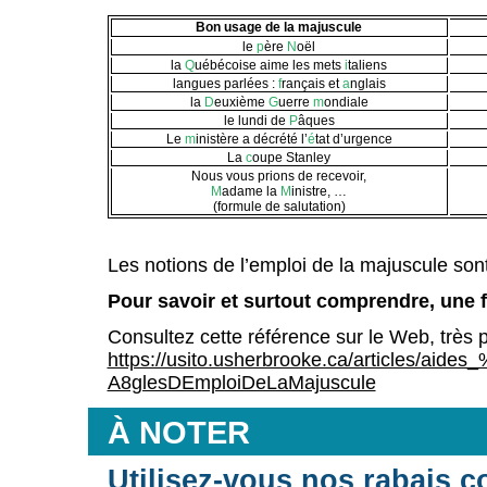
Bon usage de la majuscule
le
p
ère
N
oël
la
Q
uébécoise aime les mets
i
taliens
langues parlées :
f
rançais et
a
nglais
la
D
euxième
G
uerre
m
ondiale
le lundi de
P
âques
Le
m
inistère a décrété l’
é
tat d’urgence
La
c
oupe Stanley
Nous vous prions de recevoir,
M
adame la
M
inistre, …
(formule de salutation)
Les notions de l’emploi de la majuscule son
Pour savoir et surtout comprendre, une f
Consultez cette référence sur le Web, très pe
https://usito.usherbrooke.ca/articles/a
A8glesDEmploiDeLaMajuscule
À NOTER
Utilisez-vous nos rabais c