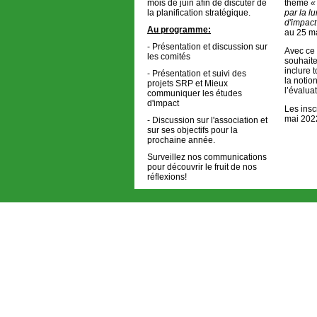
mois de juin afin de discuter de
thème
«
la planification stratégique.
par la lu
d'impact
Au programme:
au 25 m
- Présentation et discussion sur
Avec ce 
les comités
souhait
inclure 
- Présentation et suivi des
la noti
projets SRP et Mieux
l’évalua
communiquer les études
d'impact
Les insc
mai 2022
- Discussion sur l'association et
sur ses objectifs pour la
prochaine année.
Surveillez nos communications
pour découvrir le fruit de nos
réflexions!