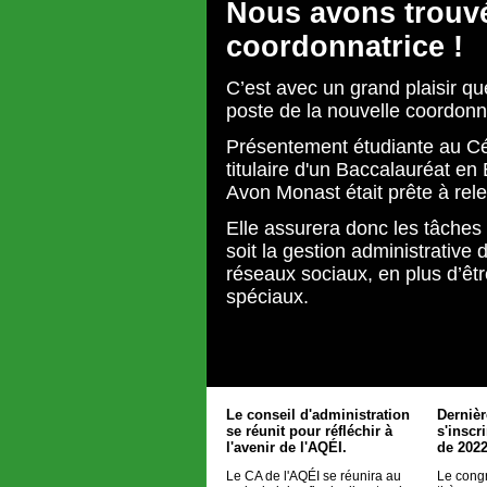
Nous avons trouvé
coordonnatrice !
C’est avec un grand plaisir q
poste de la nouvelle coordonn
Présentement étudiante au C
titulaire d'un Baccalauréat e
Avon Monast était prête à rel
Elle assurera donc les tâches
soit la gestion administrative 
réseaux sociaux, en plus d’êtr
spéciaux.
Le conseil d'administration
Derniè
se réunit pour réfléchir à
s'inscr
l'avenir de l'AQÉI.
de 2022
Le CA de l'AQÉI se réunira au
Le congr