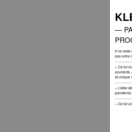
KL
— P
PRO
Il ne rest
pas votre 
« Ce fut m
souriants,
et unique 
« L’idée d
pandémie. 
« Ce fut un