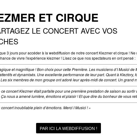
EZMER ET CIRQUE
ARTAGEZ LE CONCERT AVEC VOS
CHES
e que 3 jours pour accéder à la webdiffusion de notre concert Klezmer et cirque ! 
chance de vivre l'expérience klezmer ! Lisez ce que nos spectateurs en ont pensé :
agique et magnifique ! Bon choix pour cette Première. Les musiciens d’I Musici de 
 attentifs et dynamisés. Une excellente performance de leur part. Quant à Kleztory, 
! Les six membres de mon groupe ont adoré leur après-midi de concert. Un grand me
e ce concert Klezmer était parfaite pour une première prestation de saison au sortir 
Ça nous a amené lumière, émotions et plaisir ! Et que dire du bonheur de vous retr
 concert inoubliable plein d’émotions. Merci I Musici ! »
PAR ICI LA WEBDIFFUSION !