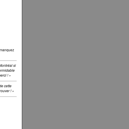
Ne manquez
Montréal si
formidable
rci ! »
de cette
ouver ! »