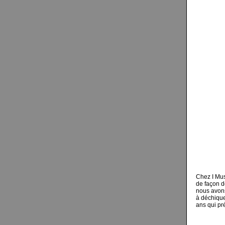
Chez I Mu
de façon d
nous avons
à déchique
ans qui pr