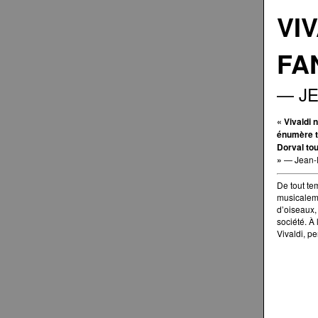
VIV
FA
— JE
« Vivaldi
énumère to
Dorval tou
»
— Jean-Fr
De tout tem
musicaleme
d’oiseaux,
société. À
Vivaldi, p