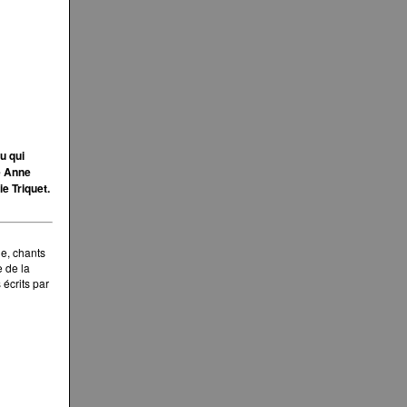
u qui
se Anne
ie Triquet.
e, chants
e de la
écrits par