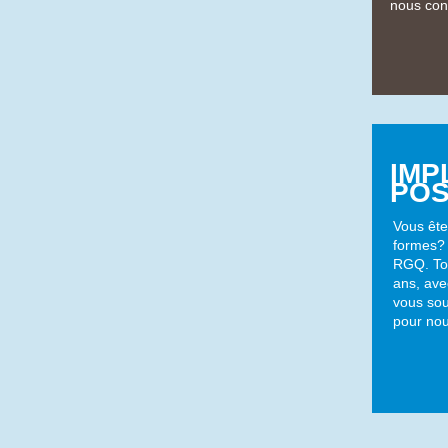
nous con
IMP
POS
Vous ête
formes? 
RGQ. Tou
ans, ave
vous sou
pour nou