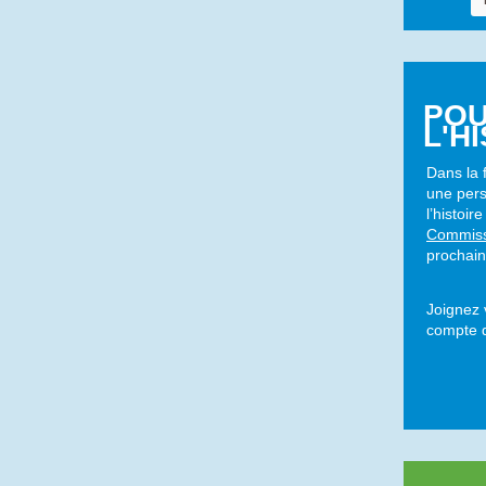
POU
L'H
Dans la 
une pers
l’histoi
Commissi
prochain
Joignez 
compte d