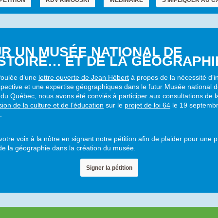
PÉTITION
RDV RIMOUSKI
WEBINAIRE
S'IMPLIQUER AU C
R UN MUSÉE NATIONAL DE
ISTOIRE… ET DE LA GÉOGRAPHI
foulée d’une
lettre ouverte de Jean Hébert
à propos de la nécessité d’i
pective et une expertise géographiques dans le futur Musée national 
re du Québec, nous avons été conviés à participer aux
consultations de l
on de la culture et de l’éducation
sur le
projet de loi 64
le 19 septemb
.
votre voix à la nôtre en signant notre pétition afin de plaider pour une p
e la géographie dans la création du musée.
Signer la pétition