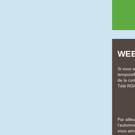
WEB
Si vous a
temporell
de la com
Télé RGQ.
Par aille
l’automn
vous aim