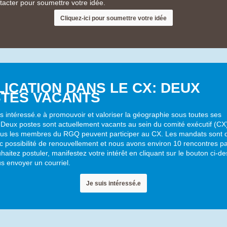
tacter pour soumettre votre idée.
Cliquez-ici pour soumettre votre idée
LICATION DANS LE CX: DEUX
TES VACANTS
s intéressé.e à promouvoir et valoriser la géographie sous toutes ses
Deux postes sont actuellement vacants au sein du comité exécutif (CX
s les membres du RGQ peuvent participer au CX. Les mandats sont d
c possibilité de renouvellement et nous avons environ 10 rencontres pa
haitez postuler, manifestez votre intérêt en cliquant sur le bouton ci-d
s envoyer un courriel.
Je suis intéressé.e