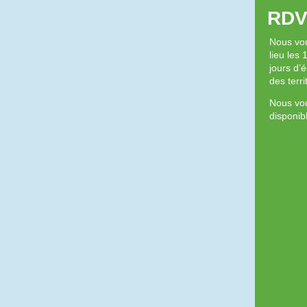
RDV
Nous vou
lieu les
jours d’
des terri
Nous vou
disponibl