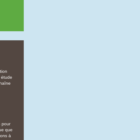
tion
: étude
chaîne
s pour
que que
tons à