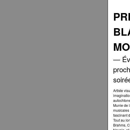
PR
BL
MO
— Évé
proch
soiré
Artiste vi
imaginatio
autochtone
Munie de l
musicales 
fascinant 
Tout au lo
Brahms, Ch
Navajo, ré