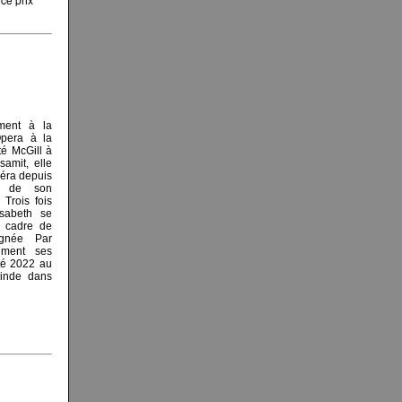
ement à la
pera à la
té McGill à
amit, elle
opéra depuis
s de son
Trois fois
isabeth se
e cadre de
ignée Par
lement ses
té 2022 au
inde dans