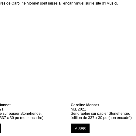
es de Caroline Monnet sont mises à l'encan virtuel sur le site d'I Musici.
Monnet
Caroline Monnet
21
Mu, 2021
e sur papier Stonehenge,
Sérigraphie sur papier Stonehenge,
 337 x 30 po (non encadré)
édition de 337 x 30 po (non encadré)
MISER