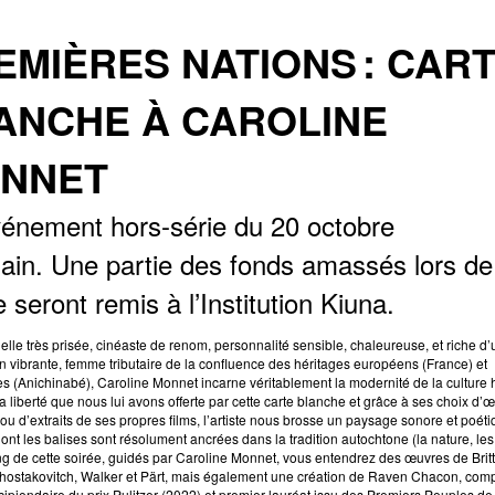
EMIÈRES NATIONS : CAR
ANCHE À CAROLINE
NNET
nement hors-série du 20 octobre
ain. Une partie des fonds amassés lors de
e seront remis à l’Institution Kiuna.
suelle très prisée, cinéaste de renom, personnalité sensible, chaleureuse, et riche d
n vibrante, femme tributaire de la confluence des héritages européens (France) et
s (Anichinabé), Caroline Monnet incarne véritablement la modernité de la culture
a liberté que nous lui avons offerte par cette carte blanche et grâce à ses choix d’
ou d’extraits de ses propres films, l’artiste nous brosse un paysage sonore et poét
dont les balises sont résolument ancrées dans la tradition autochtone (la nature, les
ng de cette soirée, guidés par Caroline Monnet, vous entendrez des œuvres de Brit
ostakovitch, Walker et Pärt, mais également une création de Raven Chacon, comp
cipiendaire du prix Pulitzer (2022) et premier lauréat issu des Premiers Peuples de 