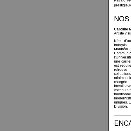
prestigieux
NOS 
Caroline 
Artiste vis
Née d’un
français,
Montréal.
Communica
l’Universi
une carriè
est réguli
retrouve
collectio
minimali
chargée. 
travail av
vocabulair
tradition
modernis
uniques. E
Division.
ENC