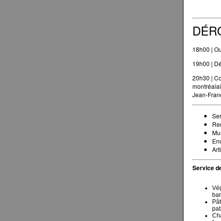
DÉR
18h00 | Ou
19h00 | Dé
20h30 | Co
montréalai
Jean-Franç
Ser
Ren
Mus
Enc
Art
Service d
Vég
ba
Pât
pat
Cha