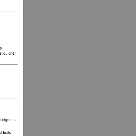
es
et du chef
et oignons
 fruits