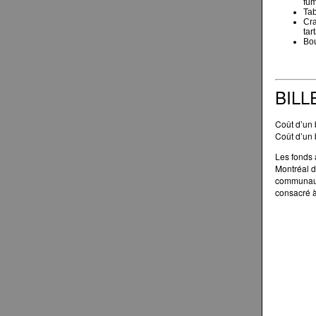
fum
Tab
Cra
tar
Bou
BILL
Coût d’un b
Coût d’un b
Les fonds 
Montréal d
communauté
consacré à