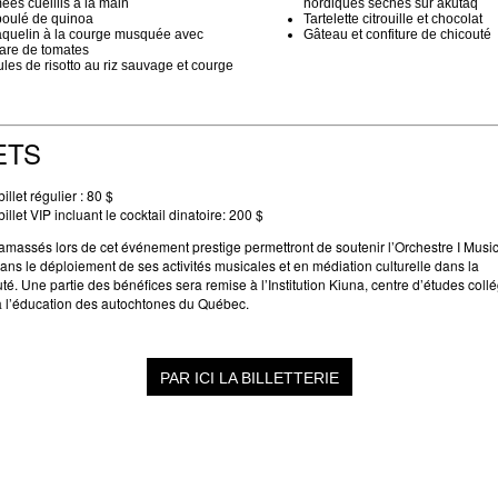
ées cueillis à la main
nordiques séchés sur akutaq
oulé de quinoa
Tartelette citrouille et chocolat
quelin à la courge musquée avec
Gâteau et confiture de chicouté
tare de tomates
les de risotto au riz sauvage et courge
ETS
illet régulier : 80 $
illet VIP incluant le cocktail dinatoire: 200 $
amassés lors de cet événement prestige permettront de soutenir l’Orchestre I Music
ans le déploiement de ses activités musicales et en médiation culturelle dans la
. Une partie des bénéfices sera remise à l’Institution Kiuna, centre d’études collé
 l’éducation des autochtones du Québec.
PAR ICI LA BILLETTERIE