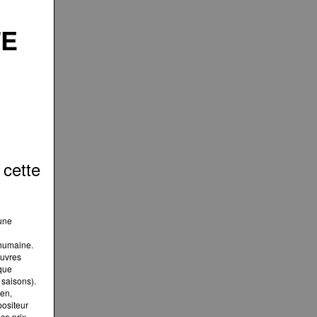
TE
 cette
’une
 humaine.
œuvres
ique
 saisons).
ten,
ositeur
ce prix