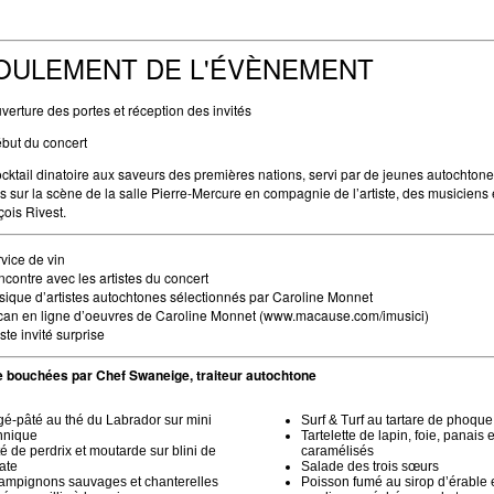
OULEMENT DE L'ÉVÈNEMENT
verture des portes et réception des invités
but du concert
cktail dinatoire aux saveurs des premières nations, servi par de jeunes autochton
s sur la scène de la salle Pierre-Mercure en compagnie de l’artiste, des musiciens 
ois Rivest.
vice de vin
contre avec les artistes du concert
ique d’artistes autochtones sélectionnés par Caroline Monnet
an en ligne d’oeuvres de Caroline Monnet (www.macause.com/imusici)
iste invité surprise
e bouchées par
Chef Swaneige, traiteur autochtone
é-pâté au thé du Labrador sur mini
Surf & Turf au tartare de phoque
nnique
Tartelette de lapin, foie, panais 
é de perdrix et moutarde sur blini de
caramélisés
ate
Salade des trois sœurs
mpignons sauvages et chanterelles
Poisson fumé au sirop d’érable et