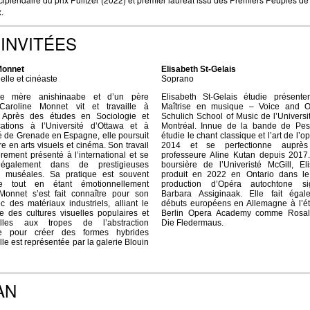
.
INVITÉES
Monnet
Elisabeth St-Gelais
uelle et cinéaste
Soprano
e mère anishinaabe et d’un père
Elisabeth St-Gelais étudie présent
 Caroline Monnet vit et travaille à
Maîtrise en musique – Voice and O
 Après des études en Sociologie et
Schulich School of Music de l’Universi
tions à l’Université d’Ottawa et à
Montréal. Innue de la bande de Pess
té de Grenade en Espagne, elle poursuit
étudie le chant classique et l’art de l’
re en arts visuels et cinéma. Son travail
2014 et se perfectionne auprè
èrement présenté à l’international et se
professeure Aline Kutan depuis 2017. 
 également dans de prestigieuses
boursière de l’Univeristé McGill, El
ns muséales. Sa pratique est souvent
produit en 2022 en Ontario dans l
ste tout en étant émotionnellement
production d’Opéra autochtone s
Monnet s’est fait connaître pour son
Barbara Assiginaak. Elle fait éga
ec des matériaux industriels, alliant le
débuts européens en Allemagne à l’é
e des cultures visuelles populaires et
Berlin Opera Academy comme Rosal
nelles aux tropes de l’abstraction
Die Fledermaus.
te pour créer des formes hybrides
lle est représentée par la galerie Blouin
AN