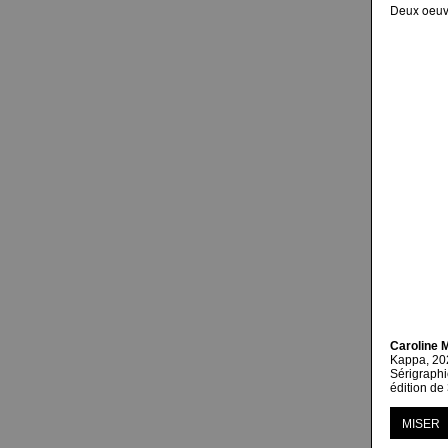
Deux oeuvr
Caroline 
Kappa, 20
Sérigraphi
édition de
MISER