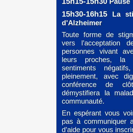
15h15-15h30
Pause
15h30-16h15
La sti
d'Alzheimer
Toute forme de stigm
vers l’acceptation d
personnes vivant ave
leurs proches, la s
sentiments négatif
pleinement, avec dig
conférence de clô
démystifiera la mala
communauté.
En espérant vous voi
pas à communiquer a
d’aide pour vous inscri