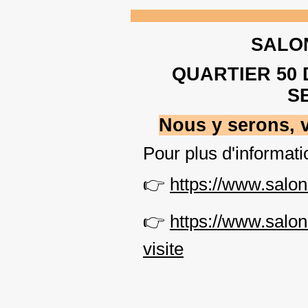
SALO
QUARTIER 50 
SE
Nous y serons, 
Pour plus d'informati
👉
https://www.salon
👉
http
s://w
ww.salond
visite