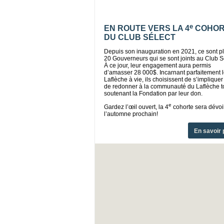
e
EN ROUTE VERS LA 4
COHOR
DU CLUB SÉLECT
Depuis son inauguration en 2021, ce sont p
20 Gouverneurs qui se sont joints au Club S
À ce jour, leur engagement aura permis
d’amasser 28 000$. Incarnant parfaitement 
Laflèche à vie, ils choisissent de s’impliquer
de redonner à la communauté du Laflèche t
soutenant la Fondation par leur don.
e
Gardez l’œil ouvert, la 4
cohorte sera dévoi
l’automne prochain!
En savoir 