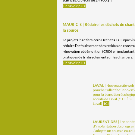
sciences. Objectif de 24 900 $ !
En savoir plus
MAURICIE | Réduire les déchets de chant
la source
Le projet Chantiers Zéro Déchet à La Tuque vis
réduire l’enfouissement des résidus de constru
rénovation et démolition (CRD) en implantant
pratiques de tri directement sur les chantiers.
En savoir plus
LAVAL |
Nouveau site web
pour le Collectif d’innovat
pour la transition écologiq
sociale de Laval (C.I.T.É.S.
Laval)
ICI
LAURENTIDES |
1re anné
d'implantation du progra
J’adopte un cours d’eau du