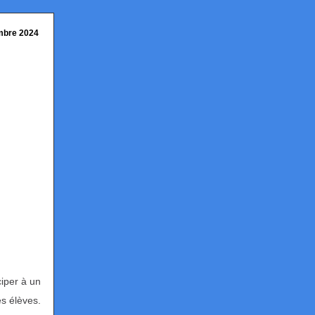
mbre 2024
iper à un
es élèves.