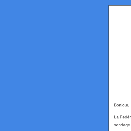
Bonjour,
La Fédér
sondage d