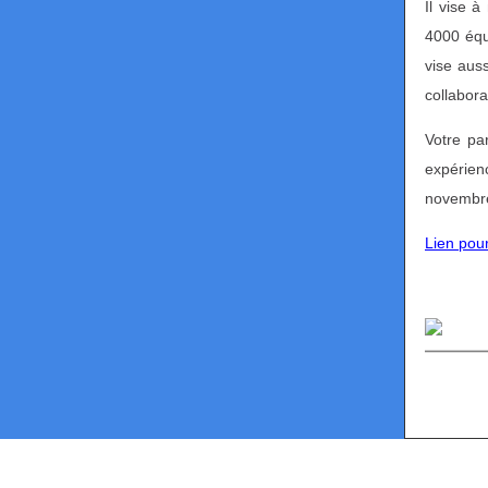
Il vise 
4000 équ
vise auss
collabora
Votre par
expérien
novembre
Lien pou