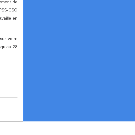
iement de
 FPSS-CSQ
availle en
 sur votre
squ’au 28