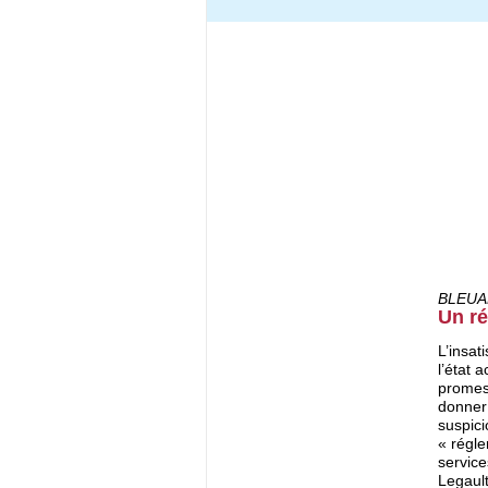
BLEUA
Un ré
L’insat
l’état 
promess
donner 
suspic
« régle
servic
Legault