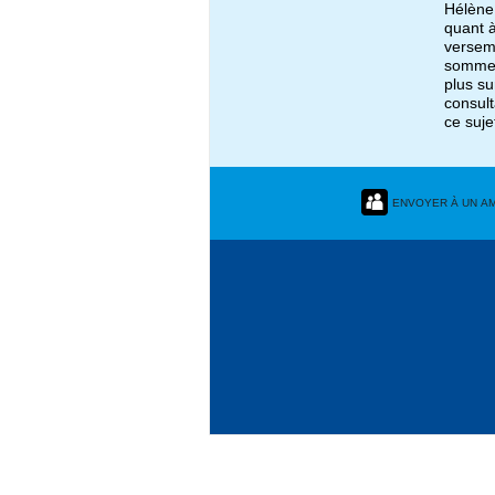
Hélène
quant 
versem
sommes
plus su
consult
ce suje
ENVOYER À UN AM