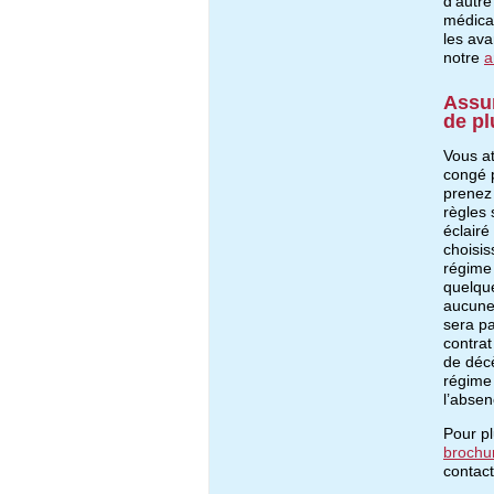
d’autre
médicam
les ava
notre
a
Assu
de pl
Vous at
congé p
prenez
règles 
éclairé
choisis
régime 
quelque
aucune
sera pa
contra
de décè
régime
l’abse
Pour pl
brochu
contac