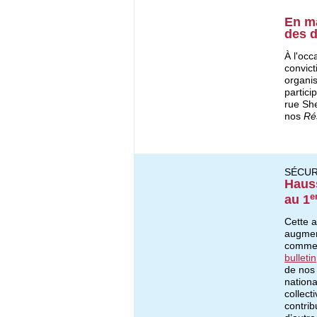
En ma
des 
À l'occ
convict
organis
partici
rue Sh
nos
Ré
SÉCUR
Hauss
e
au 1
Cette a
augment
comment
bulletin
de nos
nationa
collect
contrib