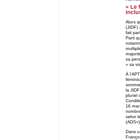
« Le 
inclus
Alors q
(JIDF) 
fait pa
Parti 
notamm
multipl
majorit
sa pers
« sa vi
À l’APT
féminis
sommes 
la JIDF
pluriel
Conditi
16 mars
nombreu
selon l
(ADS+)
Dans 
Françoi