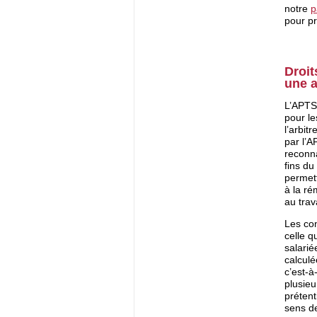
notre
p
pour pr
Droit
une a
L’APTS 
pour l
l’arbit
par l’A
reconna
fins du
permett
à la ré
au trava
Les con
celle q
salarié
calculé
c’est-à
plusieu
prétent
sens de