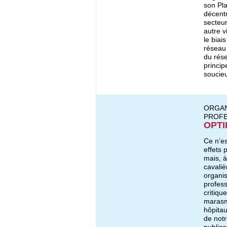
son Pla
décentr
secteur
autre v
le biai
réseau
du rése
princip
soucieu
ORGAN
PROFE
OPTIL
Ce n’es
effets
mais, à
cavaliè
organis
profess
critiqu
marasme
hôpitau
de not