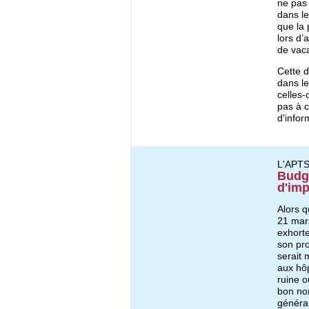
ne pas 
dans le
que la 
lors d’
de vac
Cette d
dans le
celles-
pas à 
d’infor
L'APT
Budge
d'imp
Alors q
21 mar
exhorte
son pro
serait 
aux hôp
ruine o
bon nom
général