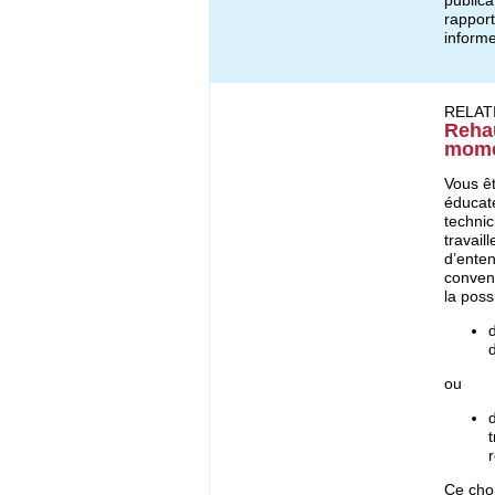
publica
rapport
informe
RELAT
Rehau
momen
Vous êt
éducat
technic
travail
d’enten
convent
la possi
ou
Ce choi