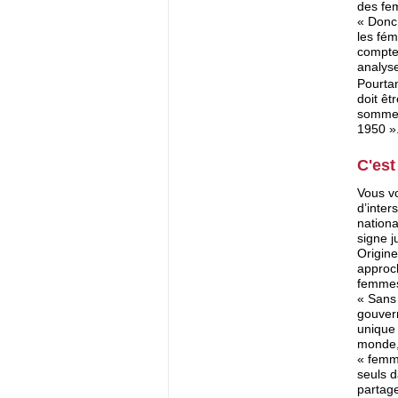
des fe
« Donc,
les fém
compte 
analyse
Pourtan
doit êt
sommes
1950 ».
C'est
Vous vo
d’inter
nationa
signe j
Origine
approch
femmes 
« Sans
gouver
unique 
monde, 
« femm
seuls da
partage