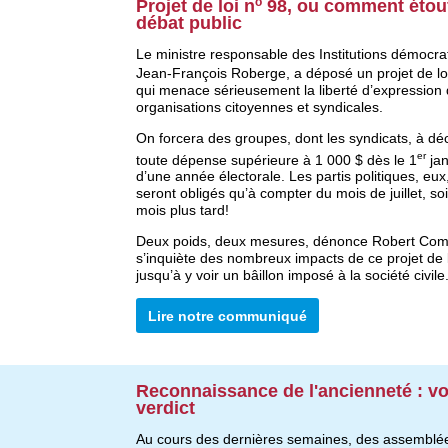
o
Projet de loi n
98, ou comment étouf
débat public
Le ministre responsable des Institutions démocra
Jean-François Roberge, a déposé un projet de lo
qui menace sérieusement la liberté d’expression
organisations citoyennes et syndicales.
On forcera des groupes, dont les syndicats, à dé
er
toute dépense supérieure à 1 000 $ dès le 1
jan
d’une année électorale. Les partis politiques, eux,
seront obligés qu’à compter du mois de juillet, soi
mois plus tard!
Deux poids, deux mesures, dénonce Robert Com
s’inquiète des nombreux impacts de ce projet de lo
jusqu’à y voir un bâillon imposé à la société civile
Lire notre communiqué
Reconnaissance de l'ancienneté : vo
verdict
Au cours des dernières semaines, des assemblé