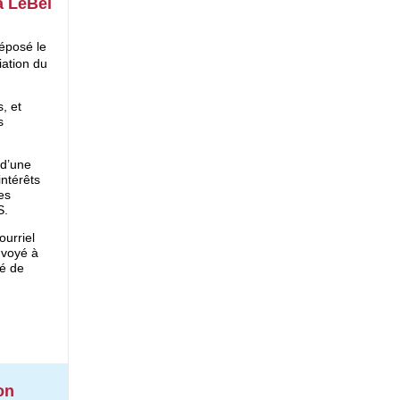
a LeBel
déposé le
iation du
, et
s
 d’une
intérêts
es
S.
ourriel
nvoyé à
é de
on