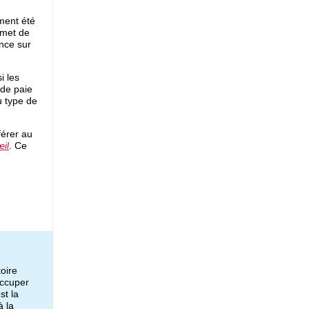
ment
été
met de
ance sur
i les 
de paie 
correspondent au montant de la prime associé au type de 
érer au 
œ
il
. Ce 
oire
occuper
est la
 la