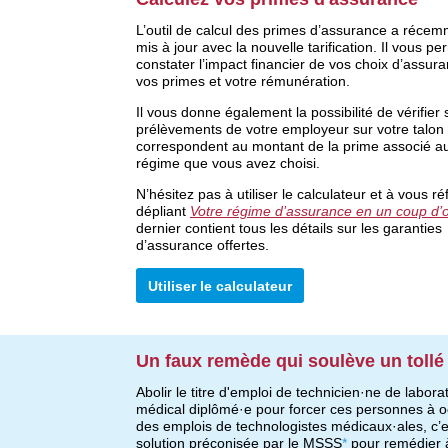
L’outil
de calcul des primes d’assurance
a
récem
mis à jour
avec la nouvelle
tarification.
Il
vous per
constater l’impact financier de vos choix d’assur
vos primes et votre rémunération.
Il vous 
donne
également 
la possibilité 
de vérifier s
prélèvements de votre employeur sur votre talon 
régime
 que vous avez choisi.
N’hésitez pas 
à 
utiliser 
le calculateur
 et
 à vous réf
dépliant 
Votre régime d’assurance en un coup d’
dernier
 contient tous les détails sur les garanties 
d’assurance offertes.
Utiliser le calculateur
Un faux remède qui soulève un tollé
Abolir le titre d'emploi de technicien·ne
de laborat
médical
diplômé·e
pour forcer ces personnes à 
des emplois de technologistes
médica
ux·a
les
, c’
solution préconisée par le MSSS
*
pour remédier à