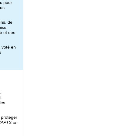
ec pour
sus
ons, de
uise
é et des
 voté en
s
x
t
les
 protéger
’APTS en