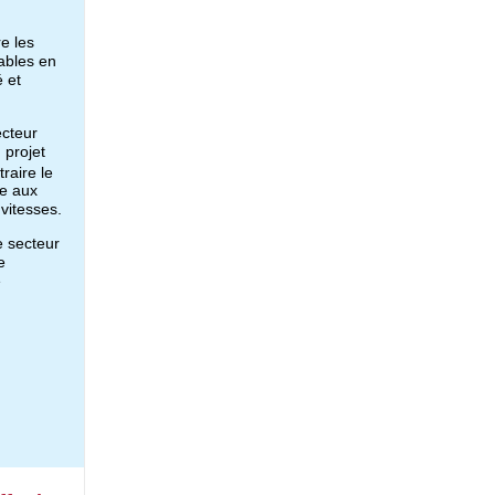
e les
tables en
é et
ecteur
 projet
raire le
se aux
vitesses.
e secteur
e
e