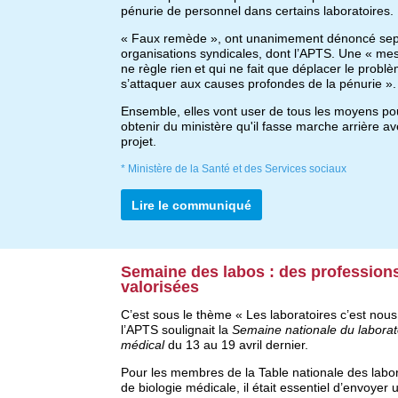
pénurie de personnel dans certains laboratoire
s
.
« Faux remède », ont unanimement dénoncé sep
organisations syndicales,
dont l’APTS. Une « mes
ne règle rien
et qui ne fait que déplacer le problè
s’attaquer aux causes profondes de la pénurie ».
Ensemble, elles vont user de tous les moyens pou
obtenir du ministère qu'il fasse marche arrière av
projet.
* Ministère de la Santé et des Services sociaux
Lire le communiqué
Semaine des labos : des profession
valorisées
C
’est sous le thème « Les laboratoires c’est nous
l’APTS soulignait la
Semaine nationale du laborat
médical
du 13 au 19 avril dernier.
Pour les membres de la 
T
able nationale des labor
de biologie médicale, il était essentiel d’envoyer u