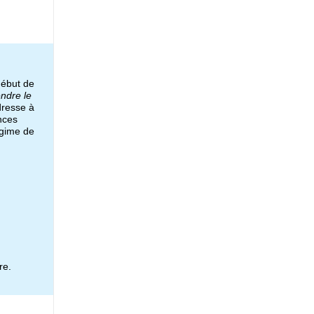
début de
ndre le
resse à
nces
égime de
re.