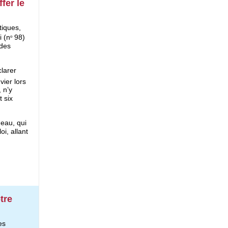
fer le
tiques,
i (n
98)
o
 des
clarer
vier lors
 n’y
t six
eau, qui
i, allant
.
tre
es