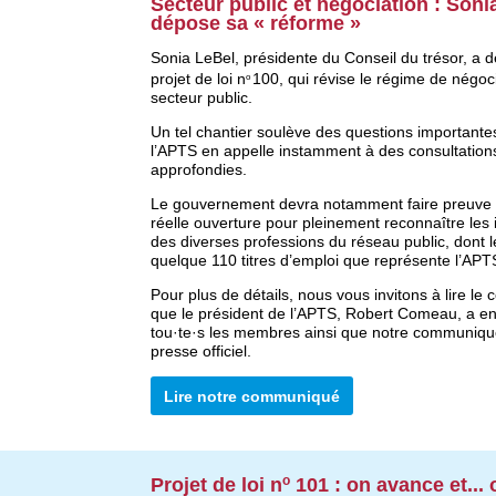
Secteur public et négociation : Soni
dépose sa « réforme »
Sonia LeBel, présidente du Conseil du trésor, a 
projet de loi n
100, qui révise le régime de négoc
o
secteur public.
Un tel chantier soulève des questions importantes
l’APTS en appelle instamment à des consultation
approfondies.
Le gouvernement devra notamment faire preuve
réelle ouverture pour pleinement reconnaître les 
des diverses professions du réseau public, dont l
quelque 110 titres d’emploi que représente l’APT
Pour plus de détails, nous vous invitons à lire le c
que le président de l’APTS, Robert Comeau, a e
tou·te·s les membres ainsi que notre communiqu
presse officiel.
Lire notre communiqué
o
Projet de loi n
101 : on avance et... 