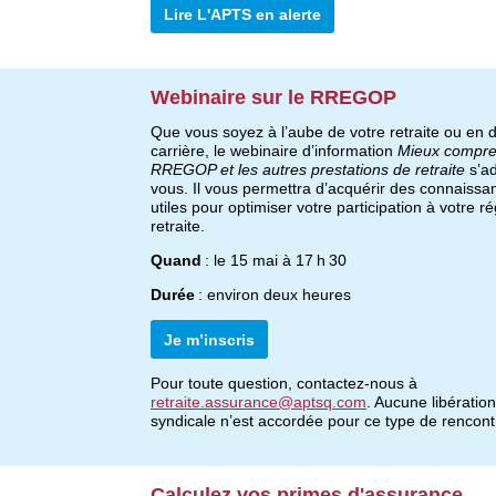
Lire L'APTS en alerte
Webinaire sur le RREGOP
Que vous soyez à l’aube de votre retraite ou en 
carrière,
le
webinaire d’information
Mieux compre
RR
EGOP et les autres prestations de retraite
s’ad
vous. Il
vous permettra
d’acquérir
d
es connaissa
utiles
pour optimiser votre participation à votre r
retraite.
Quand
 :
 le 15 mai à 17 h 30
Durée
 :
 environ deux heures
Je m’inscris
Pour toute question, contactez-nous à 
retraite.assurance@aptsq.com
. 
A
ucune libération 
syndicale 
n’est accordée
 pour ce type de rencont
Calculez vos primes d'assurance