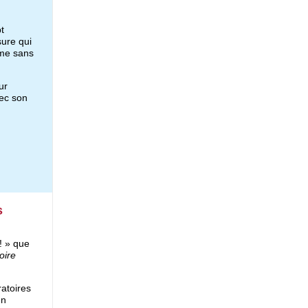
t
ure qui 
me sans 
r 
ec son 
s
! » que
oire
atoires 
n 