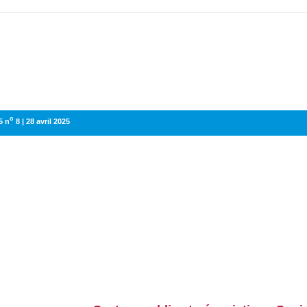
o
5 n
8 | 28 avril 2025