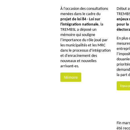
À l'occasion des consultations
Début av
menées dans le cadre du
TREMBSL
projet de loi 84 - Loi sur
enjeux 
l'intégration nationale
, la
pour la
TREMBSL a déposé un
électora
mémoire qui souligne
En plus 
l’importance du rôle joué par
mesures 
les municipalités et les MRC
entrepri
dans le processus d’intégration
l’imposi
et d'enracinement des
douanier
nouveaux et nouvelles
priorité
arrivant·es.
demand
la part 
Mémoire
Enjeux pr
Fin mar
été rec