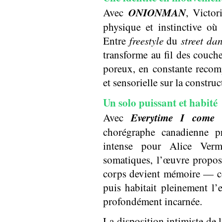
ONIONMAN
Avec
, Victor
physique et instinctive où
Entre
freestyle
du
street da
transforme au fil des couche
poreux, en constante recom
et sensorielle sur la construc
Un solo puissant et habité
Everytime I come 
Avec
chorégraphe canadienne 
intense pour Alice Verma
somatiques, l’œuvre propos
corps devient mémoire — com
puis habitait pleinement l’e
profondément incarnée.
La disposition intimiste de l