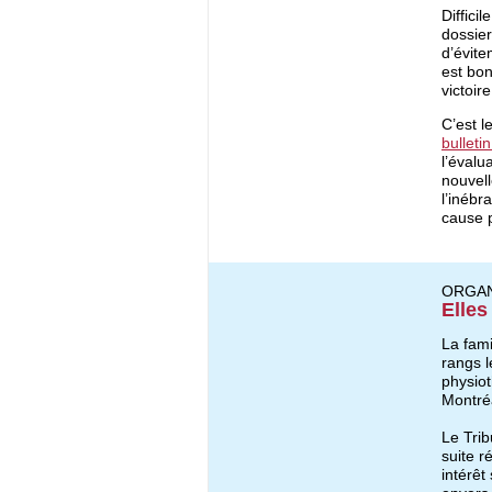
Diffici
dossier
d’évite
est bo
victoire
C’est l
bulleti
l’évalu
nouvell
l’inébr
cause 
ORGAN
Elles
La fami
rangs l
physiot
Montré
Le Trib
suite 
intérêt