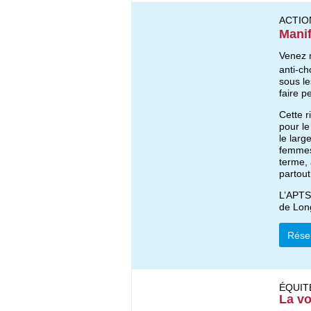
ACTIO
Manif
Venez 
anti-ch
sous le
faire p
Cette r
pour l
le larg
femmes
terme, 
partou
L’APTS 
de Long
Réser
ÉQUIT
La v