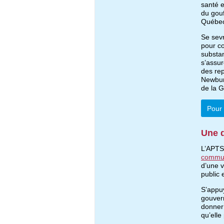
santé e
du gou
Québe
Se sevr
pour co
substan
s’assur
des rep
Newbury
de la G
Pour 
Une d
L’APTS 
commun
d’une v
public 
S’appu
gouver
donner 
qu’elle