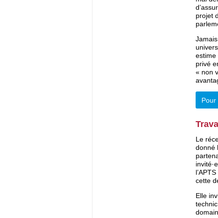
d’assur
projet 
parleme
Jamais 
univer
estime 
privé 
« non v
avantag
Pour 
Trava
Le réc
donné 
partena
invité·
l’APTS 
cette d
Elle in
technic
domaine