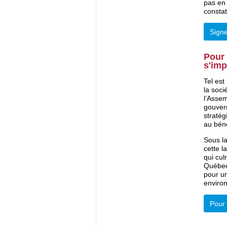
pas en 
constat
Signe
Pour 
s'im
Tel est
la soci
l’Assem
gouvern
stratég
au bén
Sous l
cette l
qui cul
Québec,
pour un
enviro
Pour 