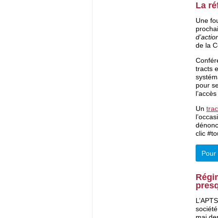
La ré
Une fou
prochai
d’actio
de la C
Confér
tracts 
systém
pour se
l’accès
Un
trac
l’occa
dénonce
clic #t
Pour 
Régim
pres
L’APTS 
société
mai der