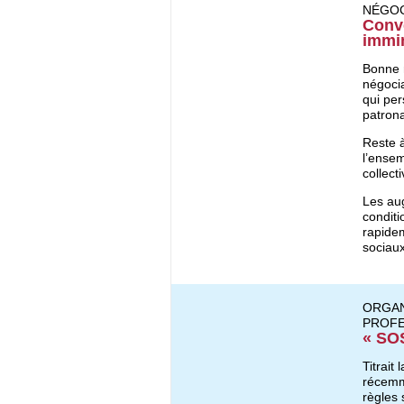
NÉGOC
Conve
immi
Bonne n
négocia
qui per
patrona
Reste à
l’ensem
collect
Les aug
conditi
rapidem
sociaux
ORGAN
PROFE
« SOS
Titrait 
récemm
règles 