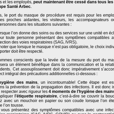
ts et les employés,
peut maintenant être cessé dans tous l
upe Santé Arbec
.
is, le port du masque de procédure est requis pour les emplo
es proches aidantes, les visiteurs, les accompagnateurs o
ersonnes dans les situations suivantes :
rsque l’on donne des soins ou des services sur une unité en éc
ur toute personne présentant des symptômes compatibles 
fection des voies respiratoires (SAG, IVRS).
noter que lorsque le masque n’est pas obligatoire, le choix indi
 porter doit être respecté.
mmes conscients que la levée de la mesure du port du m
 sera un élément bénéfique dans la communication et la relat
idents. Cet assouplissement doit donc impérativement s’acc
ct intégral des précautions additionnelles ci-dessous :
hygiène des mains
, un incontournable! Cette étape est ess
ns la prévention de la propagation des infections. Il est donc 
 respecter avec rigueur les
4 moments de l’hygiène des main
pliquer
l’étiquette respiratoire
, c’est-à-dire se couvrir la bou
z avec un mouchoir en papier ou son coude lorsque l’on ét
e l’on tousse.
 vous présentez des symptômes compatibles avec une infec