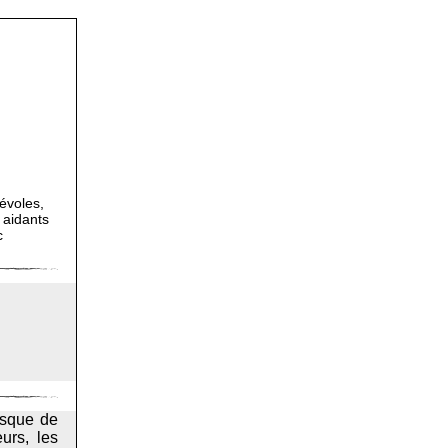
évoles,
 aidants
c
asque de
urs, les