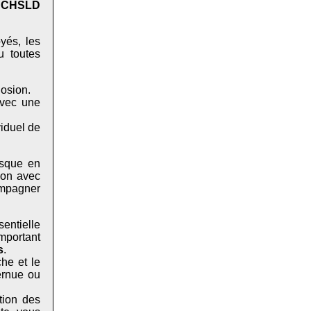
es CHSLD
yés, les
u toutes
losion.
avec une
viduel de
asque en
ion avec
ompagner
entielle
important
s
.
che et le
ernue ou
tion des