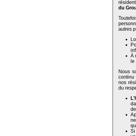
résiden
du Gro
Toutefo
personn
autres p
Lo
Po
in
À 
le
Nous so
continu
nos rés
du respe
L’
da
de
Ap
ne
qu
Si