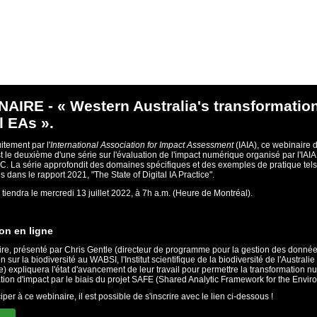
AIRE - « Western Australia's transformation
al EAs ».
uitement par l'
International Association for Impact Assessment
(IAIA), ce webinaire 
t le deuxième d'une série sur l'évaluation de l'impact numérique organisé par l'IAIA
TC. La série approfondit des domaines spécifiques et des exemples de pratique tels
és dans le rapport 2021, "The State of Digital IA Practice".
e tiendra le mercredi 13 juillet 2022, à 7h a.m. (Heure de Montréal).
ion en ligne
re, présenté par Chris Gentle (directeur de programme pour la gestion des donnée
on sur la biodiversité au WABSI, l'Institut scientifique de la biodiversité de l'Australie
e) expliquera l'état d'avancement de leur travail pour permettre la transformation 
ation d'impact par le biais du projet SAFE (Shared Analytic Framework for the Envir
iper à ce webinaire, il est possible de s'inscrire avec le lien ci-dessous !