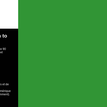
 to
de 90
 et
s et de
numérique
onment).