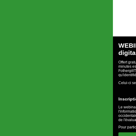
WEBIN
digit
Offert grat
minutes es
Fothergill
qu'identifi
Celui-ci s
Inscript
Le webinai
l'informati
occidental
de l'évalu
Pour partic