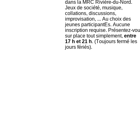
dans la MRC Rivière-du-Nord.
Jeux de société, musique,
collations, discussions,
improvisation, ... Au choix des
jeunes participantEs. Aucune
inscription requise. Présentez-vo
sur place tout simplement,
entre
17 h et 21 h
. (Toujours fermé les
jours fériés).