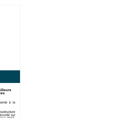
illeurs
des
sente à la
astructure
écurité sur