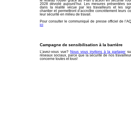
le réseau routier grâce au Plan d’action en sécurité rou
2028 dévoilé aujourd’hui. Les mesures présentées so
dans la réalité vécue par les travailleurs et les sig
chantier et permettront d’accroître concrètement leurs co
leur sécurité en milieu de travail.
Pour consulter le communiqué de presse officiel de l’A
ici
Campagne de sensibilisation à la barrière
L’avez-vous vue?
Nous vous invitons à la partager
su
réseaux sociaux, parce que la sécurité de nos travailleu
concerne toutes et tous!