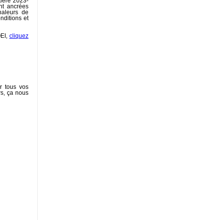
tière 2023-
nt ancrées
naleurs de
nditions et
QEI,
cliquez
r tous vos
rs, ça nous