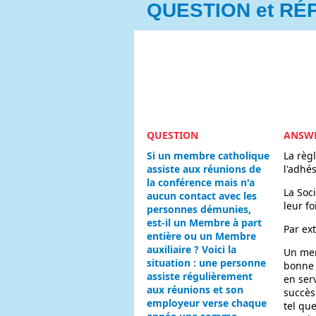
QUESTION et R
QUESTION
ANSW
Si un membre catholique
La règl
assiste aux réunions de
l'adhé
la conférence mais n'a
La Soc
aucun contact avec les
leur f
personnes démunies,
est-il un Membre à part
Par ex
entière ou un Membre
auxiliaire ? Voici la
Un mem
situation : une personne
bonne 
assiste régulièrement
en ser
aux réunions et son
succès
employeur verse chaque
tel qu