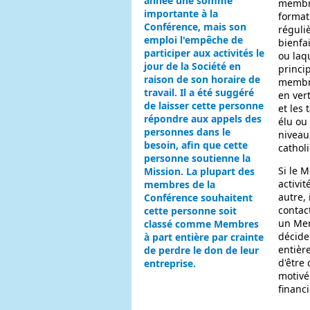
année une somme
membre
importante à la
format
Conférence, mais son
réguli
emploi l'empêche de
bienfa
participer aux activités le
ou laqu
jour de la Société en
princi
raison de son horaire de
membre
travail. Il a été suggéré
en ver
de laisser cette personne
et les
répondre aux appels des
élu ou
personnes dans le
niveaux
besoin, afin que cette
cathol
personne soutienne la
Si le 
Mission. La plupart des
activi
membres de la
autre,
Conférence souhaitent
contac
cette personne soit
un Mem
classé comme Membres
décide
à part entière par crainte
entièr
de perdre le don de leur
d'être
entreprise.
motivé
financi