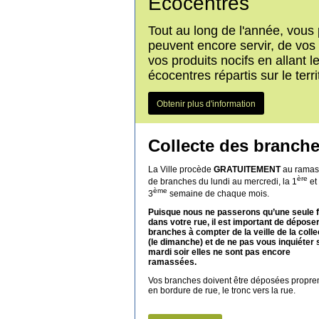
Écocentres
Tout au long de l'année, vous
peuvent encore servir, de vos
vos produits nocifs en allant l
écocentres répartis sur le terr
Obtenir plus d'information
Collecte des branch
La Ville procède
GRATUITEMENT
au ramas
ère
de branches du lundi au mercredi, la 1
et 
ème
3
semaine de chaque mois.
Puisque nous ne passerons qu’une seule f
dans votre rue, il est important de dépose
branches à compter de la veille de la colle
(le dimanche) et de ne pas vous inquiéter s
mardi soir elles ne sont pas encore
ramassées.
Vos branches doivent être déposées propr
en bordure de rue, le tronc vers la rue.