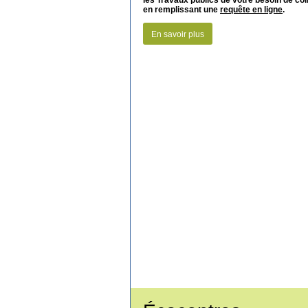
les Travaux publics de votre besoin de col
en remplissant une
requête en ligne
.
En savoir plus