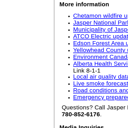
More information
Chetamon wildfire 
Jasper National Par
Municipality of Jas
ATCO Electric upda
Edson Forest Area 
Yellowhead County 
Environment Canada 
Alberta Health Servic
Link 8-1-1
Local air quality dat
Live smoke forecas
Road conditions an
Emergency prepared
Questions? Call Jasper N
780-852-6176
.
Media Inquiries