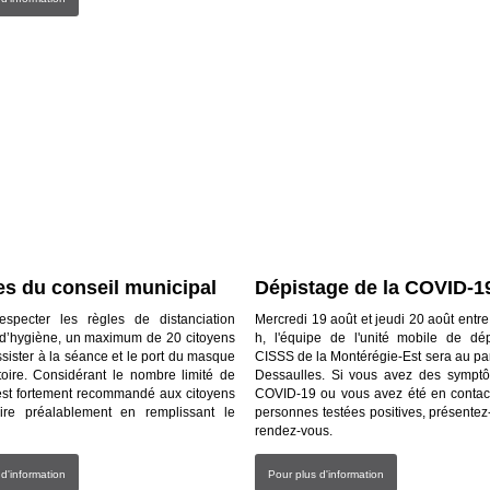
s du conseil municipal
Dépistage de la COVID-1
especter les règles de distanciation
Mercredi 19 août et jeudi 20 août entre
t d’hygiène, un maximum de 20 citoyens
h, l'équipe de l'unité mobile de dé
sister à la séance et le port du masque
CISSS de la Montérégie-Est sera au pa
toire. Considérant le nombre limité de
Dessaulles. Si vous avez des sympt
 est fortement recommandé aux citoyens
COVID-19 ou vous avez été en contac
rire préalablement en remplissant le
personnes testées positives, présente
rendez-vous.
 d'information
Pour plus d'information