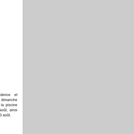
idence et
u dimanche
la piscine
oût, ainsi
0 août.