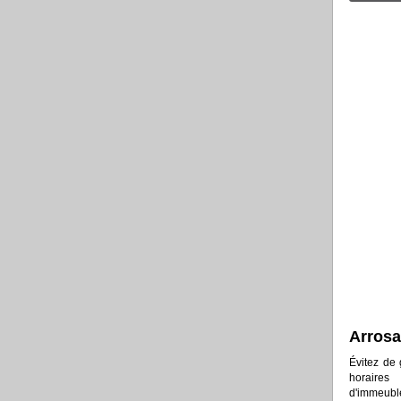
Arros
Évitez de 
horaires
d'immeubl