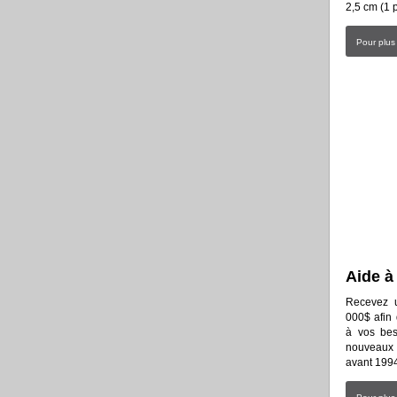
2,5 cm (1 
Pour plus
Aide à
Recevez u
000$ afin
à vos bes
nouveaux 
avant 199