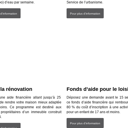
po) d’eau par semaine.
Service de l’urbanisme.
 d'information
Pour plus d'information
 la rénovation
Fonds d’aide pour le lois
ne aide financière allant jusqu’à 25
Déposez une demande avant le 15 s
 de rendre votre maison mieux adaptée
ce fonds d’aide financière qui rembou
oins. Ce programme est destiné aux
80 % du coût d’inscription à une activit
propriétaires d’un immeuble construit
pour un enfant de 17 ans et moins.
4.
Pour plus d'information