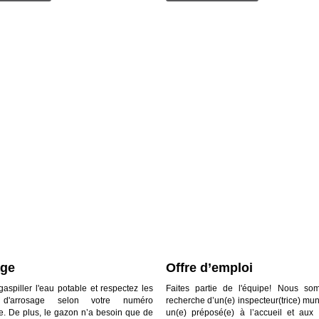
age
Offre d’emploi
gaspiller l'eau potable et respectez les
Faites partie de l'équipe! Nous s
 d'arrosage selon votre numéro
recherche d’un(e) inspecteur(trice) muni
e. De plus, le gazon n’a besoin que de
un(e) préposé(e) à l’accueil et aux