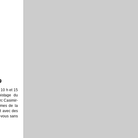
9
 10 h et 15
pistage du
rc Casimir-
ômes de la
t avec des
z-vous sans