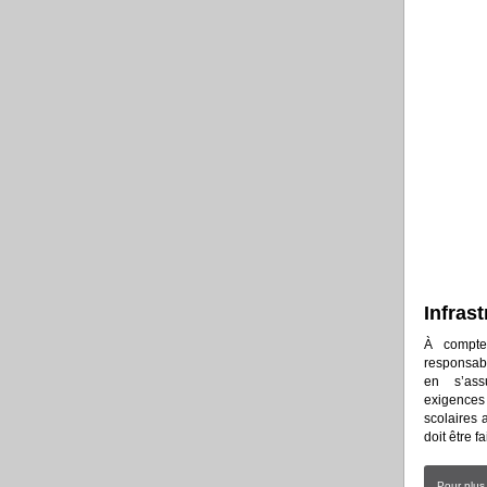
Infrast
À compte
responsab
en s’ass
exigences
scolaires 
doit être fai
Pour plus