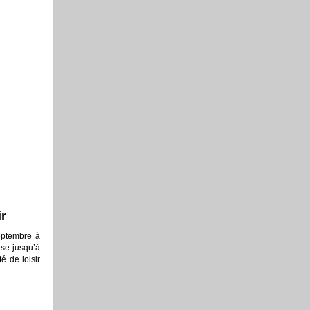
ir
eptembre à
rse jusqu’à
é de loisir