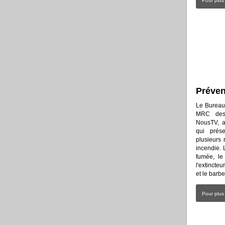
Pour plus
Préven
Le Bureau
MRC des 
NousTV, a
qui prése
plusieurs
incendie. 
fumée, l
l'extincteu
et le barb
Pour plus