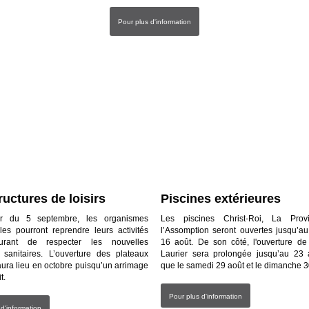
Pour plus d'information
ructures de loisirs
Piscines extérieures
r du 5 septembre, les organismes
Les piscines Christ-Roi, La Prov
les pourront reprendre leurs activités
l’Assomption seront ouvertes jusqu’a
urant de respecter les nouvelles
16 août. De son côté, l'ouverture de 
 sanitaires. L’ouverture des plateaux
Laurier sera prolongée jusqu’au 23 a
aura lieu en octobre puisqu’un arrimage
que le samedi 29 août et le dimanche 3
t.
Pour plus d'information
 d'information