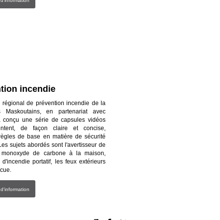
 d'information
tion incendie
 régional de prévention incendie de la
Maskoutains, en partenariat avec
 conçu une série de capsules vidéos
ntent, de façon claire et concise,
 règles de base en matière de sécurité
Les sujets abordés sont l'avertisseur de
e monoxyde de carbone à la maison,
r d'incendie portatif, les feux extérieurs
ecue.
 d'information