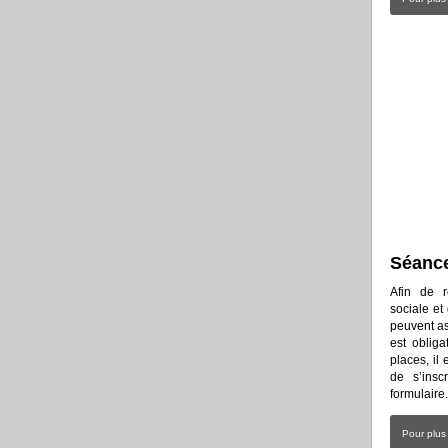
Séance
Afin de r
sociale e
peuvent as
est obliga
places, il
de s’insc
formulaire.
Pour plus