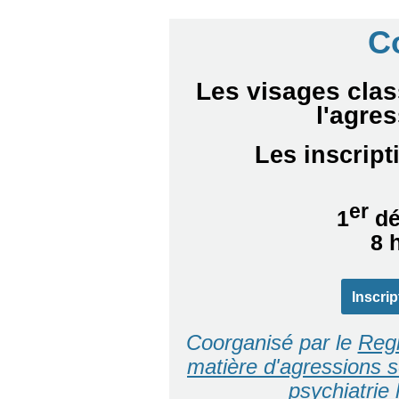
C
Les visages clas
l'agre
Les inscript
er
1
dé
8 
Inscrip
Coorganisé par le
Regr
matière d'agressions s
psychiatrie 