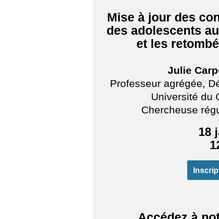
Mise à jour des con
des adolescents au
et les retombé
Julie Carpe
Professeur agrégée, D
Université du 
Chercheuse régul
18 
1
Inscrip
Accédez à no