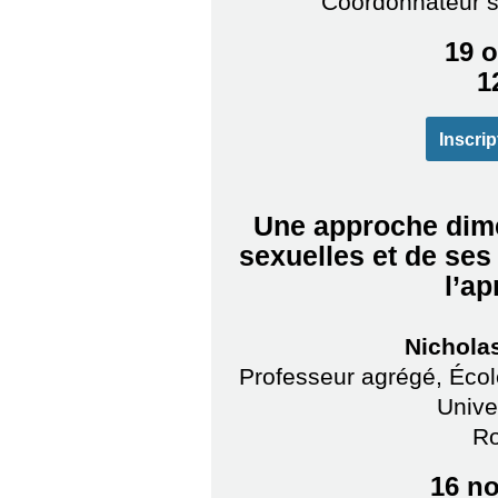
Coordonnateur s
19 o
1
Inscrip
Une approche dime
sexuelles et de ses
l’a
Nicholas
Professeur agrégé, École
Unive
R
16 n