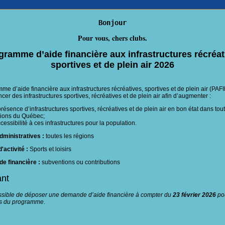
Bonjour
Pour vous, chers clubs.
gramme d’aide financière aux infrastructures récréat
sportives et de plein air 2026
me d’aide financière aux infrastructures récréatives, sportives et de plein air (PA
ncer des infrastructures sportives, récréatives et de plein air afin d’augmenter :
présence d’infrastructures sportives, récréatives et de plein air en bon état dans tou
ions du Québec;
ccessibilité à ces infrastructures pour la population.
dministratives :
toutes les régions
'activité :
Sports et loisirs
de financière :
subventions ou contributions
ant
ossible de déposer une demande d’aide financière à compter du
23 février 2026
pou
ts du programme.