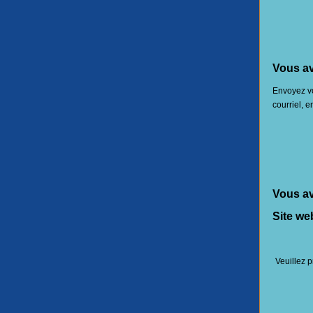
Vous av
Envoyez vo
courriel, e
Vous av
Site we
Veuillez p