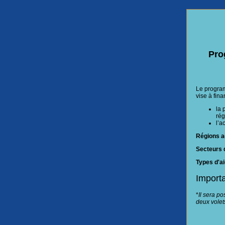
Pro
Le program
vise à fina
la 
rég
l’a
Régions a
Secteurs d
Types d'ai
Import
*
Il sera p
deux vole