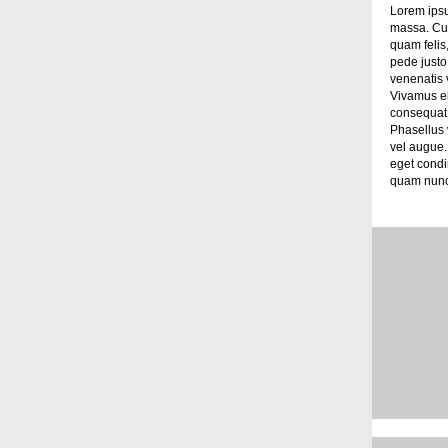
Lorem ipsu
massa. Cum
quam felis,
pede justo,
venenatis v
Vivamus el
consequat v
Phasellus 
vel augue.
eget cond
quam nunc, 