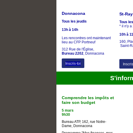
Donnacona
St-Ra
Tous les jeudis
Tous les
* il n'y 
13h à
14h
10h à 1
Les rencontres ont maintenant
160, Pl
lieu au CFP Portneuf
Saint-
312 Rue de l'Église,
Bureau 2202
, Donnacona
Inscris-toi
Inscris
S'inform
Comprendre les impôts et
faire son budget
5 mars
9h30
Bureau ATP, 162, rue Notre-
Dame, Donnacona