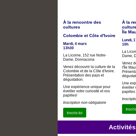
À la rencontre des
À la r
cultures
cultur
Île Ma
Colombie et Côte d'Ivoire
Lundi, 
Mardi, 4 mars
10h
13h30
La Licor
La Licorne, 152 rue Notre-
Dame, 
Dame, Donnacona
Venez dé
Venez découvrir la culture de la
l'Île Mau
Colombie et de la Côte d'Ivoire.
Présenta
Présentation des pays et
dégustat
dégustation.
Une exp
Une expérience unique pour
éveiller 
éveiller votre curiosité et vos
papilles 
papilles!
Inscript
Inscription non-obligatoire
Inscris
Inscris-toi
Activité