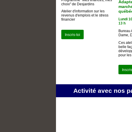
Programme "Mes finances, mes
Adapte
choix" de Desjardins
marché
québé
Atelier d'information sur les
revenus d'emplois et le stress
Lundi 1
financier
13 h
Bureau A
Inscris-toi
Dame, 
Ces atel
belle fa
dévelop
pour les
Inscris
Activité avec nos p