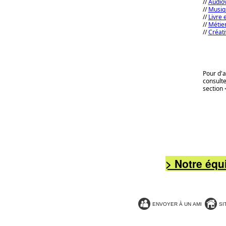
//
Audiov
//
Musiqu
//
Livre 
//
Métier
//
C
réat
Pour d'a
consulte
section 
> Notre équ
ENVOYER À UN AMI
SI