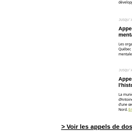
développ
JUSQU'
Appel
menta
Les org
Québec s
mentale 
JUSQU'
Appel
l'his
La munic
d’Antoin
d’une œu
Nord.
En
> Voir les appels de do