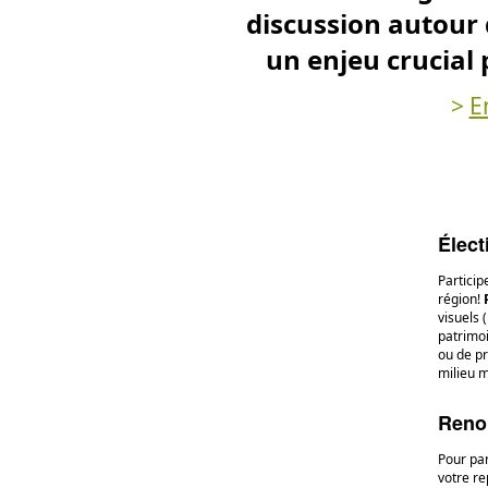
discussion autour d
un enjeu crucial 
>
E
Élect
Particip
région!
visuels (
patrimo
ou de p
milieu m
Reno
Pour par
votre re