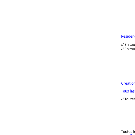
Résidenc
// En to
// En t
Création
Tous le
// Toute
Toutes l