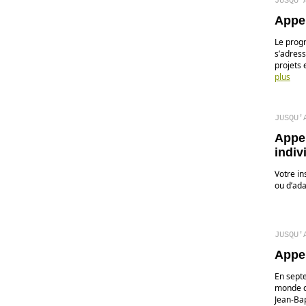
JUSQU'
Appel
Le prog
s’adress
projets 
plus
JUSQU'
Appe
indiv
Votre in
ou d’ada
JUSQU'
Appel
En sept
monde de
Jean-Bap