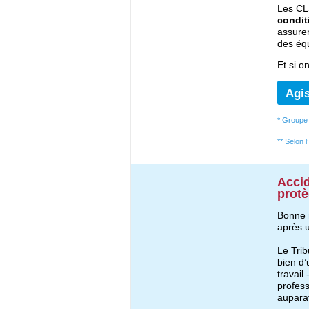
Les CL
condit
assurer
des équ
Et si o
Agi
* Groupe 
** Selon l
Accid
protè
Bonne n
après 
Le Trib
bien d’
travail
profess
aupara