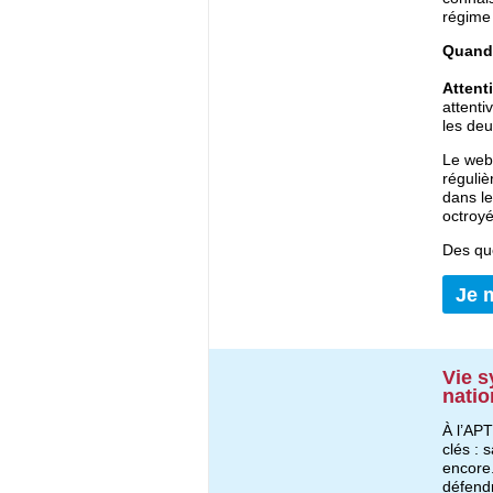
régime 
Quand
Attent
attenti
les deu
Le webi
réguliè
dans l
octroyé
Des qu
Je 
Vie s
nati
À l’APT
clés : 
encore
défendr