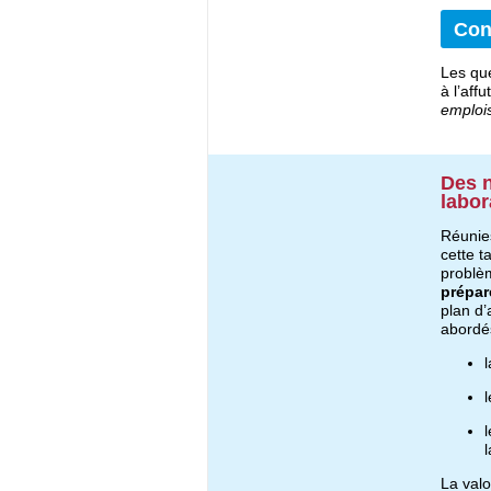
Con
Les que
à l’aff
emploi
Des n
labor
Réunie
cette t
problè
prépar
plan d’
abordé
La valo