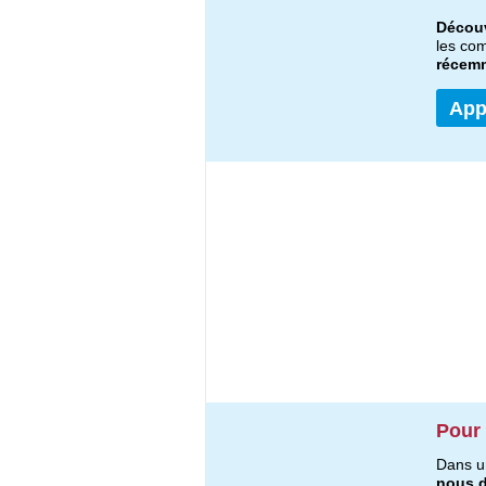
Découv
les co
récemm
App
Pour 
Dans u
nous d