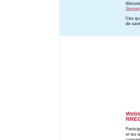
discuss
Semain
Ces que
de sant
Webi
RREG
Partic
et les 
connais