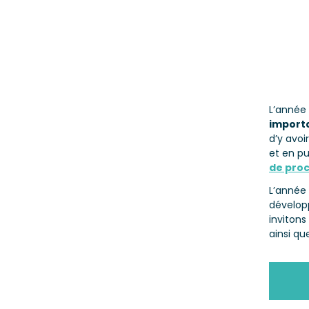
L’année
import
d’y avoi
et en pu
de pro
L’année
dévelop
invitons
ainsi qu