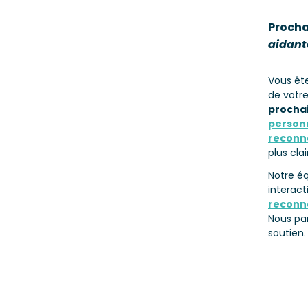
Prochai
aidant
Vous êt
de votr
procha
person
reconn
plus clai
Notre éq
interact
reconna
Nous pa
soutien