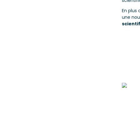
scientif
En plus 
une nouv
scienti