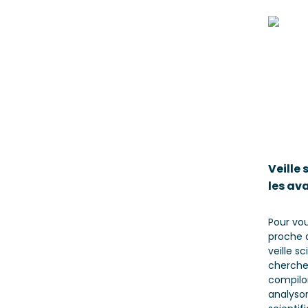
Veille 
les av
Pour vou
proche a
veille s
cherche
compilon
analyson