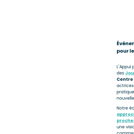
Événem
pour l
L'Appui 
des
Jou
Centre 
actrice
pratique
nouvell
Notre é
approc
proche
une visi
comment