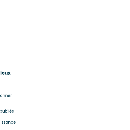
mieux
donner
publiés
aissance