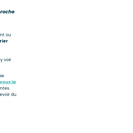
proche
ant ou
rier
y voir
hie
vous la
ntes.
evoir du