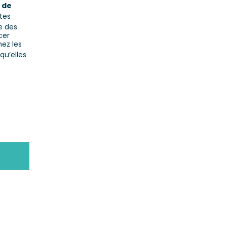
 de
tes
e des
cer
hez les
qu’elles