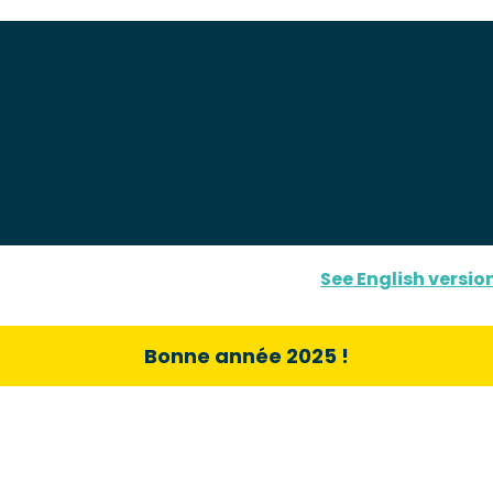
See English versio
Bonne année 2025 !