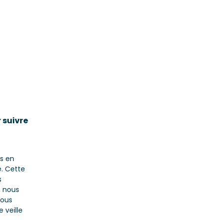
r suivre
es en
e. Cette
s
, nous
nous
 veille