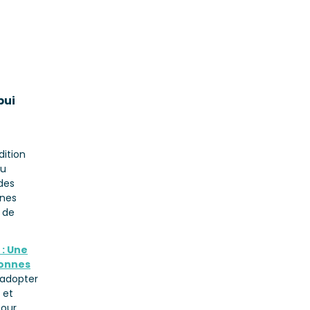
pui
dition
u
 des
nnes
 de
 : Une
sonnes
’adopter
 et
pour