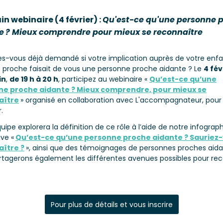
n webinaire (4 février) :
Qu'est-ce qu'une personne 
e
? Mieux comprendre pour mieux se reconnaître
es-vous déjà demandé si votre implication auprès de votre enf
e proche faisait de vous une personne proche aidante ? Le
4 fév
in
,
de 19 h à 20
h
, participez au webinaire «
Qu’est-ce qu’une
ne proche aidante ? Mieux comprendre, pour mieux se
aître
» organisé en collaboration avec L'accompagnateur, pour 
r.
uipe explorera la définition de ce rôle à l’aide de notre infograp
ive «
Qu’est-ce qu’une personne proche aidante ? Sauriez-
ître ?
», ainsi que des témoignages de personnes proches aida
rtagerons également les différentes avenues possibles pour rec
.
Pour plus de détails et vous inscrire