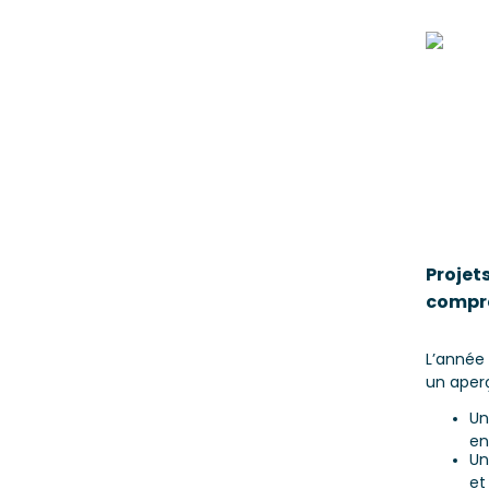
Projet
compre
L’année 
un aperç
U
en
U
et