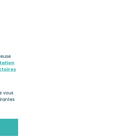
reuse
tation
ctoires
s vous
irantes