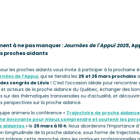
ent à ne pas manquer :
Journées de l'Appui 2025
, Ap
es proches aidants
pour les proches aidants vous invite à participer à la prochaine é
rnées de l’Appui
, qui se tiendra les
25
et 26 mars prochains
a
des congrès de Lévis
! C’est l’occasion idéale pour rencontrer
s et acteurs de la proche aidance du Québec, échanger des bo
s sur des thématiques transversales ou d’actualité, et découvrir
es perspectives sur la proche aidance.
quipe animera la conférence «
Trajectoire de proche aidance
he innovante pour mieux comprendre et soutenir les per
s aidantes
» le
25 mars à 10 h
. Nous aborderons l’importance d
on longitudinale de la proche aidance, sous forme de trajectoire,
 intégrer cette approche dans les pratiques professionnelles 