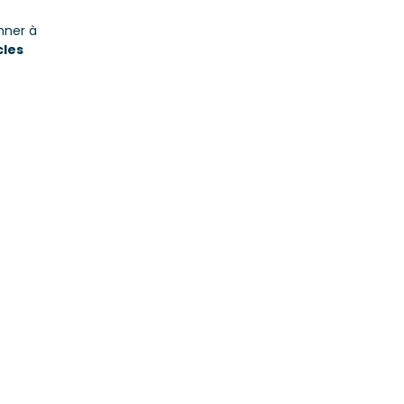
nner à
cles