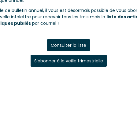
ique annuel.
de ce bulletin annuel, il vous est désormais possible de vous abo
elle infolettre pour recevoir tous les trois mois la
liste des arti
fiques publiés
par courriel !
Consulter la liste
S'abonner à la veille trimestrielle