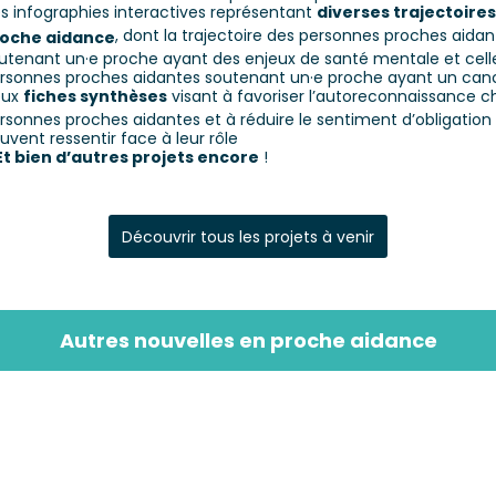
s infographies interactives représentant
diverses trajectoires
, dont la trajectoire des personnes proches aidan
oche aidance
utenant un·e proche ayant des enjeux de santé mentale et cell
rsonnes proches aidantes soutenant un·e proche ayant un can
eux
fiches synthèses
visant à favoriser l’autoreconnaissance c
rsonnes proches aidantes et à réduire le sentiment d’obligation 
uvent ressentir face à leur rôle
Et bien d’autres projets encore
!
Découvrir tous les projets à venir
Autres nouvelles en proche aidance