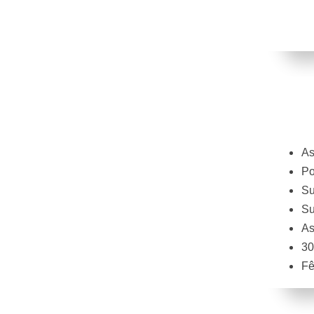
As
Po
Su
Su
As
30
Fê