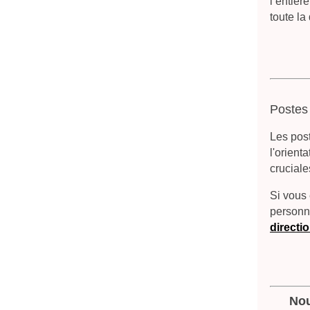
l’entièr
toute la
Postes 
Les post
l'orient
cruciale
Si vous 
personne
d
irecti
Nou