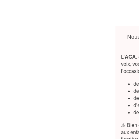
Nous 
L’
AGA
,
voix, vo
l’occasi
de
de
de
d’
de
⚠️ Bien 
aux enf