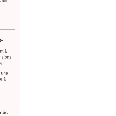
dant
📢
nt à
cisions
e.
z une
re à
ssé
s