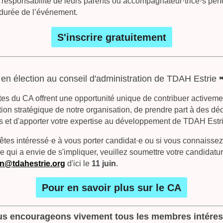
e responsabilité de leurs parents ou accompagnateur·trice·s pen
 durée de l’événement.
S'inscrire gratuitement
en élection au conseil d'administration de TDAH Estrie
es du CA offrent une opportunité unique de contribuer activeme
ation stratégique de notre organisation, de prendre part à des dé
s et d'apporter votre expertise au développement de TDAH Estri
êtes intéressé
·e
à vous porter candidat
·e
ou si vous connaisse
 qui a envie de s'impliquer, veuillez soumettre votre candidatu
on
@tdahestrie.org
d'ici le
11 juin
.
Pour en savoir plus sur le CA
s encourageons vivement tous les membres intére