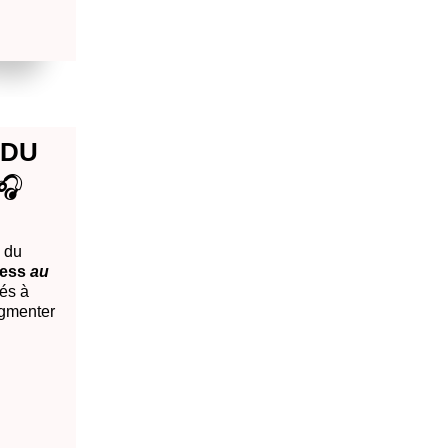
 DU
🎧
e du
ress
au
iés à
ugmenter