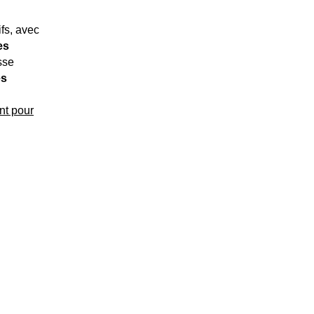
ifs, avec
es
sse
es
nt pour