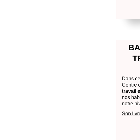
BA
T
Dans ce 
Centre d
travail 
nos hab
notre ni
Son livr