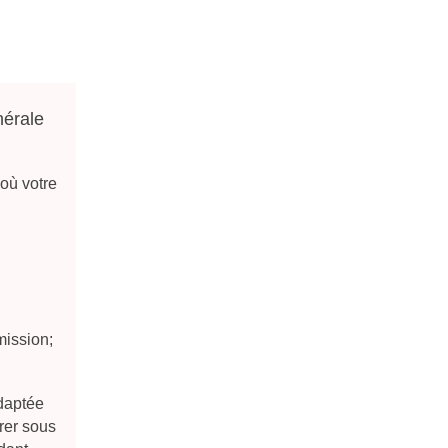
nérale
 où votre
mission;
adaptée
rer sous