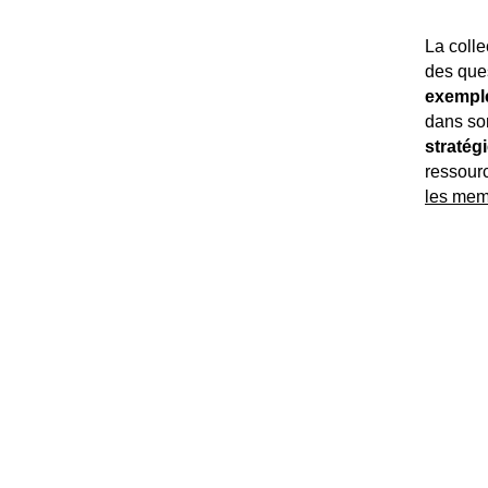
La colle
des ques
exempl
dans son
stratég
ressourc
les mem