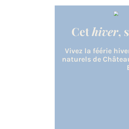
Cet
hiver
, 
Vivez la féérie hiv
naturels de Châtea