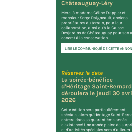
Châteauguay-Léry
Merci à madame Céline Frappier et
monsieur Serge Daigneault, anciens
propriétaires du terrain, pour leur
collaboration, ainsi qu’à la Caisse
Desjardins de Châteauguay pour son 
concret à la conservation.
LIRE LE COMMUNIQUÉ DE CETTE ANNO
Réservez la date
La soirée-bénéfice
d'Héritage Saint-Bernard
déroulera le jeudi 30 avri
2026
Cette édition sera particulièrement
spéciale, alors qu’Héritage Saint-Bern
entrera dans sa quarantième année
d’existence! Une année pleine de surpr
et d’activités spéciales sera d’ailleurs