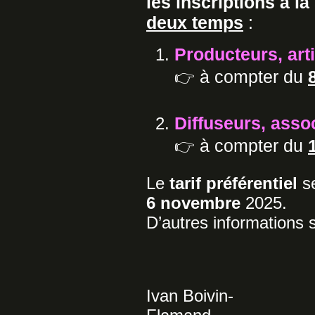
les inscriptions à l
deux temps
:
Producteurs, art
à compter du
👉
Diffuseurs, assoc
à compter du
👉
Le
tarif préférentiel
s
6 novembre
2025.
D’autres informations s
Ivan Boivin-