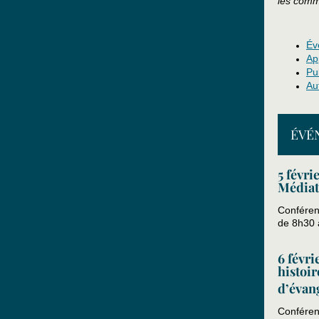
les comm
Év
Ap
Pu
Au
ÉVÉ
5 févr
Médiati
Conféren
de 8h30 à
6 févr
histoir
d’évang
Conféren