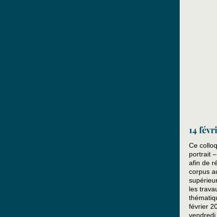
14 févr
Ce collo
portrait 
afin de r
corpus au
supérieur
les trava
thématiqu
février 2
vendredi