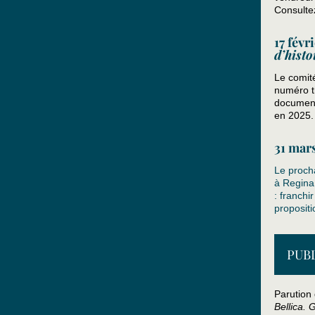
Consult
17 févr
d’histo
Le comit
numéro t
documents
en 2025.
31 mar
Le procha
à Regina
: franchi
proposit
PUB
Parution
Bellica. 