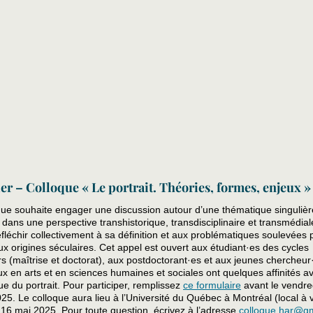
ier – Colloque « Le portrait. Théories, formes, enjeux »
que souhaite engager une discussion autour d’une thématique singulièr
– dans une perspective transhistorique, transdisciplinaire et transmédial
éfléchir collectivement à sa définition et aux problématiques soulevées 
x origines séculaires. Cet appel est ouvert aux étudiant·es des cycles
s (maîtrise et doctorat), aux postdoctorant·es et aux jeunes chercheur
ux en arts et en sciences humaines et sociales ont quelques affinités av
e du portrait. Pour participer, remplissez
ce formulaire
avant le vendre
025. Le colloque aura lieu à l’Université du Québec à Montréal (local à v
 16 mai 2025. Pour toute question, écrivez à l’adresse
colloque.har@g