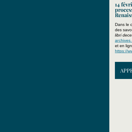
14 févr
proces
Renais
Dans le c
des savoi
libri dec
archives
et en lig
https://w
APP