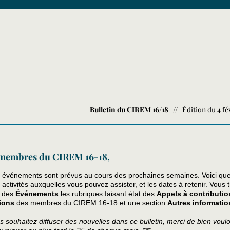
Bulletin du CIREM 16/18
// Édition du 4 fé
membres du CIREM 16-18,
s événements sont prévus au cours des prochaines semaines. Voici qu
activités auxquelles vous pouvez assister, et les dates à retenir. Vous 
e des
Événements
les rubriques faisant état des
Appels à contributio
ions
des membres du CIREM 16-18 et une section
Autres informatio
us souhaitez diffuser des nouvelles dans ce bulletin, merci de bien voul