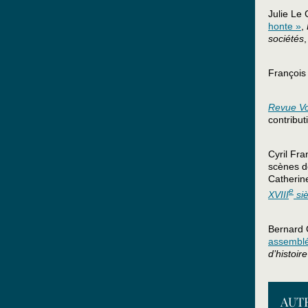
Julie Le 
honte »
,
sociétés
,
François 
Revue Vo
contribut
Cyril Fra
scènes d
Catherine
e
XVIII
siè
Bernard 
assemblé
d’histoir
AUT