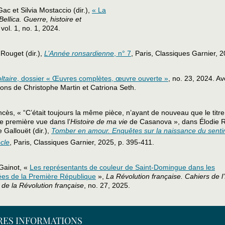
Gac et Silvia Mostaccio (dir.),
« La
Bellica. Guerre, histoire et
 vol. 1, no. 1, 2024.
Rouget (dir.),
L’Année ronsardienne
, n° 7
, Paris, Classiques Garnier, 
ltaire
, dossier « Œuvres complètes, œuvre ouverte »
, no. 23, 2024. A
ions de Christophe Martin et Catriona Seth.
ncès, « “C’était toujours la même pièce, n’ayant de nouveau que le titre
e première vue dans l’
Histoire de ma vie
de Casanova », dans Élodie Ri
 Gallouët (dir.),
Tomber en amour. Enquêtes sur la naissance du sent
cle
, Paris, Classiques Garnier, 2025, p. 395-411.
Gainot, «
Les représentants de couleur de Saint-Domingue dans les
es de la Première République
»,
La Révolution française. Cahiers de l’I
e de la Révolution française
, no. 27, 2025.
RES INFORMATIONS