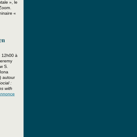
ale », le
 Zoom.
minaire «
en
e 12h00 à
 Jeremy
w S.
 Mona
) autour
ocial :
ms with
’annonce