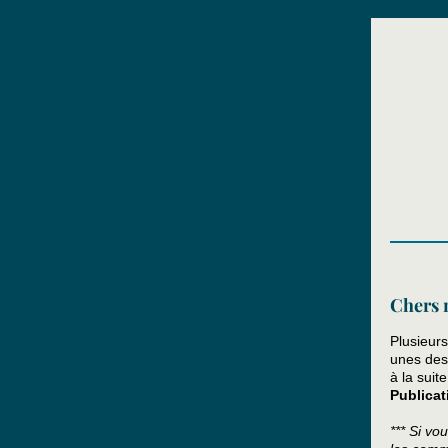
Chers 
Plusieur
unes des 
à la suit
Publicat
*** Si vo