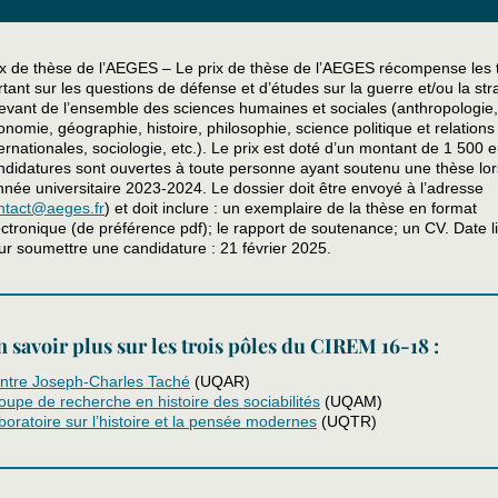
ix de thèse de l’AEGES – Le prix de thèse de l’AEGES récompense les 
rtant sur les questions de défense et d’études sur la guerre et/ou la str
levant de l’ensemble des sciences humaines et sociales (anthropologie, 
onomie, géographie, histoire, philosophie, science politique et relations
ternationales, sociologie, etc.). Le prix est doté d’un montant de 1 500 
ndidatures sont ouvertes à toute personne ayant soutenu une thèse lor
année universitaire 2023-2024. Le dossier doit être envoyé à l’adresse
ntact@aeges.fr
) et doit inclure : un exemplaire de la thèse en format
ectronique (de préférence pdf); le rapport de soutenance; un CV. Date l
ur soumettre une candidature : 21 février 2025.
 savoir plus sur les trois pôles du CIREM 16-18 :
ntre Joseph-Charles Taché
(UQAR)
oupe de recherche en histoire des sociabilités
(UQAM)
boratoire sur l’histoire et la pensée modernes
(UQTR)