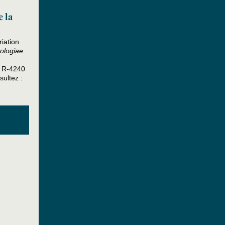
 la
riation
ologiae
e R-4240
sultez :