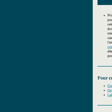
Pr
po
re
éc
in
ca
l’
co
él
po
Pour en
Ce
Gr
La