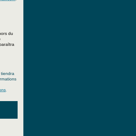
hors du
e
paraîtra
 tiendra
ormations
ons
.