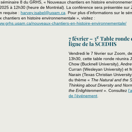
 séminaire 8 du GRHS, « Nouveaux chantiers en histoire environnement
r 2025 à 12h30 (heure de Montréal). La conférence sera présentée sur
on requise :
harvey.isabel@uqam.ca
. Pour plus d’informations sur le sé
chantiers en histoire environnementale », visitez :
www.grhs.uqam.ca/nouveaux-chantiers-en-histoire-environnementale/
e
7 février – 3
Table ronde 
ligne de la SCEDHS
Vendredi le 7 février sur Zoom, d
13h30, cette table ronde réunira
Chow (Bucknell University), Andre
Curran (Wesleyan University) et
Narain (Texas Christian University
du thème «
The Natural and the S
Thinking about Diversity and Nor
the Enlightenment
». Consultez
l
de l’événement
.