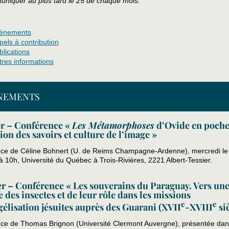
uniquer au plus tard le 25 de chaque mois. ***
énements
pels à contribution
blications
tres informations
NEMENTS
ier – Conférence
«
Les Métamorphoses
d’Ovide en poche
on des savoirs et culture de l’image »
ce de Céline Bohnert (U. de Reims Champagne-Ardenne), mercredi le 5
 10h, Université du Québec à Trois-Rivières, 2221 Albert-Tessier.
ier – Conférence « Les souverains du Paraguay. Vers un
e des insectes et de leur rôle dans les missions
e
e
élisation jésuites auprès des Guarani (XVII
-XVIII
siè
ce de Thomas Brignon (Université Clermont Auvergne), présentée dan