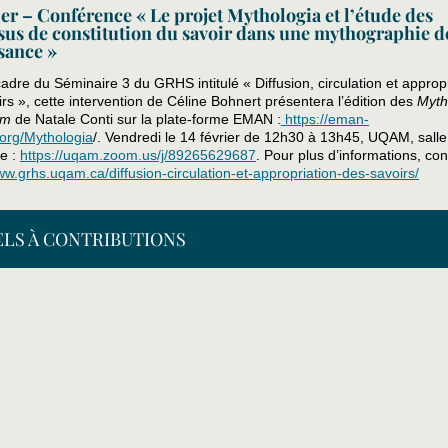
ier – Conférence « Le projet Mythologia et l’étude des
sus de constitution du savoir dans une mythographie de
sance »
adre du Séminaire 3 du GRHS intitulé « Diffusion, circulation et approp
rs », cette intervention de Céline Bohnert présentera l’édition des
Myth
em
de Natale Conti sur la plate-forme EMAN :
https://eman-
.org/Mythologia
/. Vendredi le 14 février de 12h30 à 13h45, UQAM, sall
ne :
https://uqam.zoom.us/j/89265629687
. Pour plus d’informations, con
ww.grhs.uqam.ca/diffusion-circulation-et-appropriation-des-savoirs/
ELS À CONTRIBUTIONS