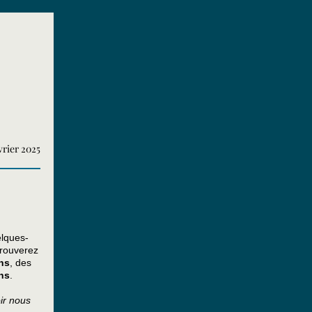
vrier 2025
elques-
trouverez
ns
, des
ns
.
oir nous