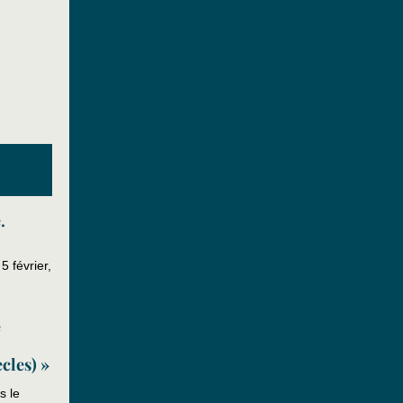
.
 février,
e
cles) »
s le