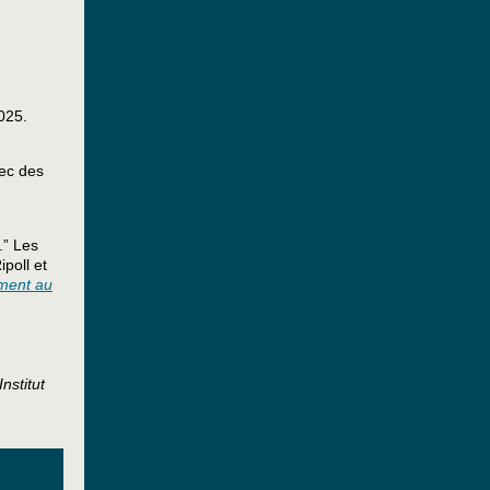
2025.
vec des
.” Les
poll et
iment au
nstitut