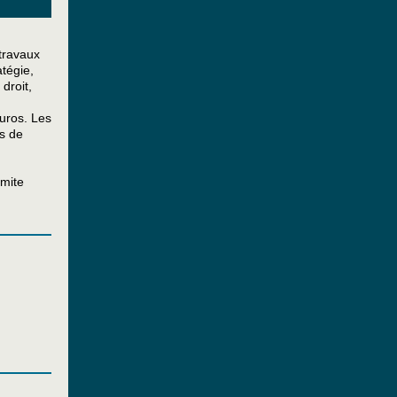
travaux
atégie,
droit,
euros. Les
s de
imite