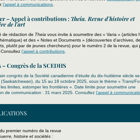
ez
l’appel à communications
.
ier – Appel à contributions :
Theia. Revue d’histoire et
ire de l’art
é de rédaction de
Theia
vous invite à soumettre des « Varia » (articles 
hématique) et des « Notes et Documents » (découvertes d’archives, d
, plutôt par de jeunes chercheurs) pour le numéro 2 de la revue, qui 
 Consultez
l’appel à contributions
.
s – Congrès de la SCEDHS
in congrès de la Société canadienne d’étude du dix-huitième siècle se
 (Saskatchewan), du 15 au 18 octobre 2025, sous le thème « Trans/F
r les limites, estomper les frontières ». Date limite pour soumettre une
ion de communication : 31 mars 2025. Consultez
l’appel à communicati
LICATIONS
 du premier numéro de la revue
Guerre, histoire et sociétés
: